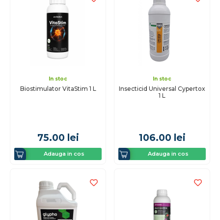
In stoc
In stoc
Biostimulator VitaStim 1 L
Insecticid Universal Cypertox
1 L
75.00
lei
106.00
lei
Adauga in cos
Adauga in cos