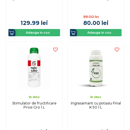
99.00
lei
129.99
lei
80.00
lei
Adauga in cos
Adauga in cos
In stoc
In stoc
Stimulator de fructificare
Ingrasamant cu potasiu Final
Prosi Gro 1 L
K 50 1 L