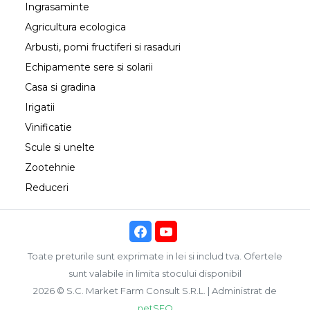
Ingrasaminte
Agricultura ecologica
Arbusti, pomi fructiferi si rasaduri
Echipamente sere si solarii
Casa si gradina
Irigatii
Vinificatie
Scule si unelte
Zootehnie
Reduceri
Toate preturile sunt exprimate in lei si includ tva. Ofertele
sunt valabile in limita stocului disponibil
2026 © S.C. Market Farm Consult S.R.L. | Administrat de
netSEO