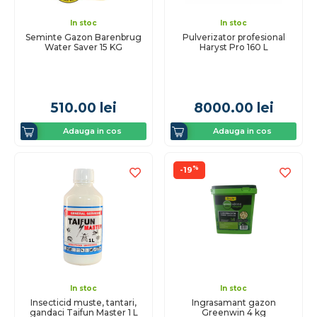
In stoc
In stoc
Seminte Gazon Barenbrug
Pulverizator profesional
Water Saver 15 KG
Haryst Pro 160 L
510.00
lei
8000.00
lei
Adauga in cos
Adauga in cos
%
-19
In stoc
In stoc
Insecticid muste, tantari,
Ingrasamant gazon
gandaci Taifun Master 1 L
Greenwin 4 kg