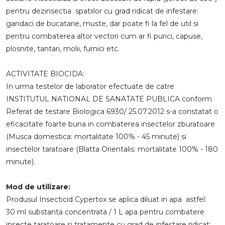
pentru dezinsectia spatiilor cu grad ridicat de infestare:
gandaci de bucatarie, muste, dar poate fi la fel de util si
pentru combaterea altor vectori cum ar fi purici, capuse,
plosnite, tantari, molii, furnici etc.
ACTIVITATE BIOCIDA:
In urma testelor de laborator efectuate de catre
INSTITUTUL NATIONAL DE SANATATE PUBLICA conform
Referat de testare Biologica 6930/ 25.07.2012 s-a constatat o
eficacitate foarte buna in combaterea insectelor zburatoare
(Musca domestica: mortalitate 100% - 45 minute) si
insectelor taratoare (Blatta Orientalis: mortalitate 100% - 180
minute).
Mod de utilizare:
Produsul Insecticid Cypertox se aplica diluat in apa astfel:
30 ml substanta concentrata / 1 L apa pentru combatere
insecte taratoare si tratamente cu grad de infestare ridicat;