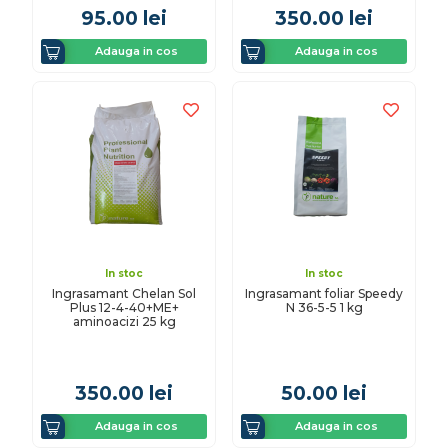
95.00
lei
350.00
lei
Adauga in cos
Adauga in cos
In stoc
In stoc
Ingrasamant Chelan Sol
Ingrasamant foliar Speedy
Plus 12-4-40+ME+
N 36-5-5 1 kg
aminoacizi 25 kg
350.00
lei
50.00
lei
Adauga in cos
Adauga in cos