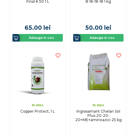
Final K 50 1 L
B 18-18-18 1 kg
65.00
lei
50.00
lei
Adauga in cos
Adauga in cos
In stoc
In stoc
Copper Protect, 1 L
Ingrasamant Chelan Sol
Plus 20-20-
20+ME+aminoazici 25 kg