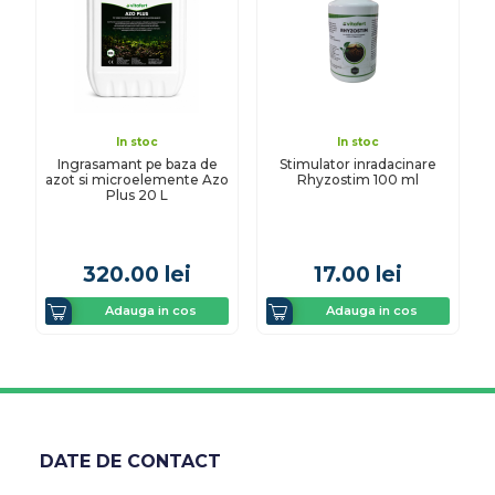
In stoc
In stoc
Ingrasamant pe baza de
Stimulator inradacinare
azot si microelemente Azo
Rhyzostim 100 ml
Plus 20 L
320.00
lei
17.00
lei
Adauga in cos
Adauga in cos
DATE DE CONTACT