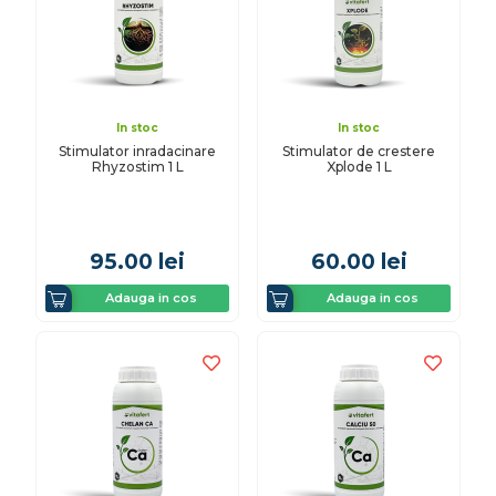
In stoc
In stoc
Stimulator inradacinare
Stimulator de crestere
Rhyzostim 1 L
Xplode 1 L
95.00
lei
60.00
lei
Adauga in cos
Adauga in cos