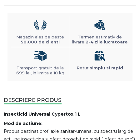
Magazin ales de peste
Termen estimativ de
50.000 de clienti
livrare
2-4 zile lucratoare
Transport gratuit de la
Retur
simplu si rapid
699 lei, in limita a 10 kg
DESCRIERE PRODUS
Insecticid Universal Cypertox 1 L
Mod de actiune:
Produs destinat profilaxie sanitar-umana, cu spectru larg de
actiune insecticida si efect deosebit de rapid („efect de soc”)