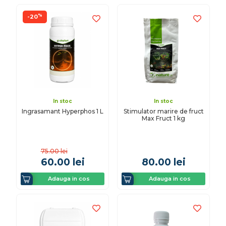
%
-20
In stoc
In stoc
Ingrasamant Hyperphos 1 L
Stimulator marire de fruct
Max Fruct 1 kg
75.00
lei
60.00
lei
80.00
lei
Adauga in cos
Adauga in cos