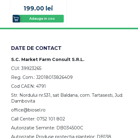
199.00
lei
Adauga in cos
DATE DE CONTACT
S.C. Market Farm Consult S.R.L.
CUI: 39923265
Reg. Com.: J2018013826409
Cod CAEN: 4791
Str. Nordului nr.531, sat Baldana, com. Tartasesti, Jud.
Dambovita
office@biosel.ro
Call Center: 0752 101 802
Autorizatie Seminte: DB034500C
Autorizatie Produse protectia plantelor: DB138