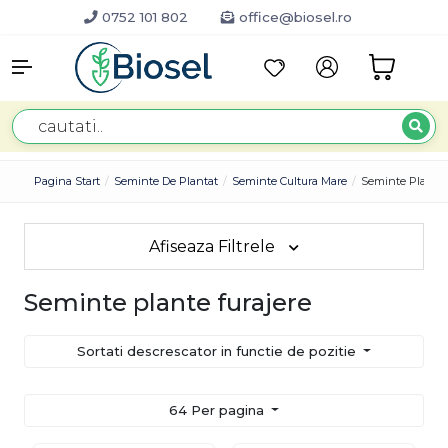
0752 101 802
office@biosel.ro
Pagina Start
Seminte De Plantat
Seminte Cultura Mare
Seminte Plante 
Afiseaza Filtrele
Seminte plante furajere
Sortati descrescator in functie de pozitie
64 Per pagina