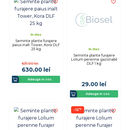
In stoc
Seminte plante furajere
paius inalt Tower, Kora DLF
25 kg
In stoc
Seminte plante furajere
Lolium perenne gazonabil
DLF 1 kg
631.00
lei
630.00
lei
Adauga in cos
29.00
lei
Adauga in cos
%
-12