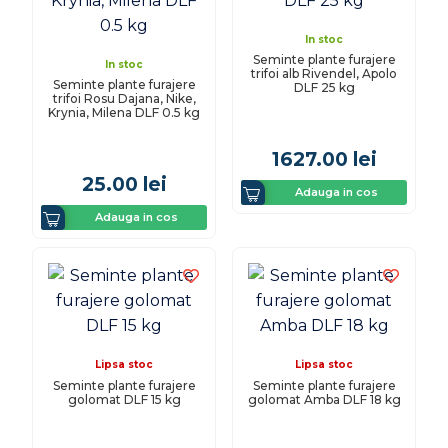
In stoc
Seminte plante furajere
In stoc
trifoi alb Rivendel, Apolo
Seminte plante furajere
DLF 25 kg
trifoi Rosu Dajana, Nike,
Krynia, Milena DLF 0.5 kg
1627.00
lei
25.00
lei
Adauga in cos
Adauga in cos
Lipsa stoc
Lipsa stoc
Seminte plante furajere
Seminte plante furajere
golomat DLF 15 kg
golomat Amba DLF 18 kg