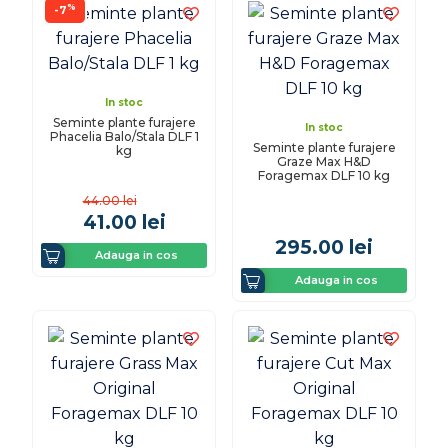
%
-7
In stoc
Seminte plante furajere
In stoc
Phacelia Balo/Stala DLF 1
Seminte plante furajere
kg
Graze Max H&D
Foragemax DLF 10 kg
44.00
lei
41.00
lei
295.00
lei
Adauga in cos
Adauga in cos