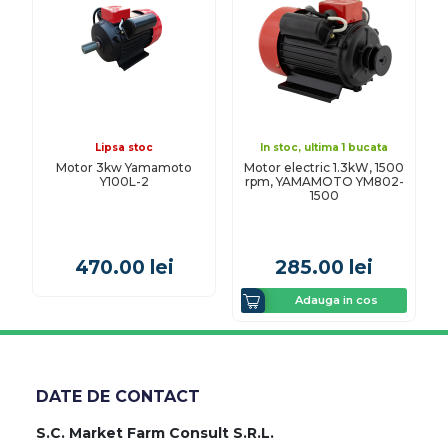
Lipsa stoc
In stoc, ultima 1 bucata
Motor 3kw Yamamoto
Motor electric 1.3kW, 1500
Y100L-2
rpm, YAMAMOTO YM802-
1500
470.00
lei
285.00
lei
Adauga in cos
DATE DE CONTACT
S.C. Market Farm Consult S.R.L.