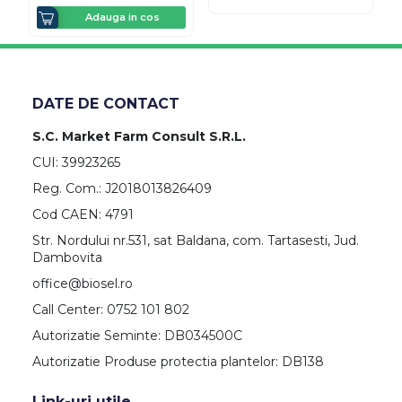
Adauga in cos
DATE DE CONTACT
S.C. Market Farm Consult S.R.L.
CUI: 39923265
Reg. Com.: J2018013826409
Cod CAEN: 4791
Str. Nordului nr.531, sat Baldana, com. Tartasesti, Jud.
Dambovita
office@biosel.ro
Call Center: 0752 101 802
Autorizatie Seminte: DB034500C
Autorizatie Produse protectia plantelor: DB138
Link-uri utile