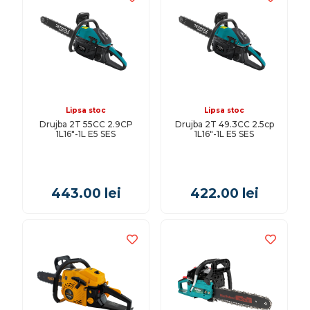
Lipsa stoc
Lipsa stoc
Drujba 2T 55CC 2.9CP
Drujba 2T 49.3CC 2.5cp
1L16"-1L E5 SES
1L16"-1L E5 SES
443.00
lei
422.00
lei