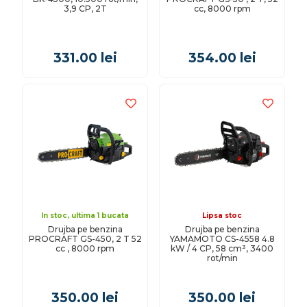
3,9 CP, 2T
cc, 8000 rpm
331.00
lei
354.00
lei
In stoc, ultima 1 bucata
Lipsa stoc
Drujba pe benzina
Drujba pe benzina
PROCRAFT GS-450, 2 T 52
YAMAMOTO CS-4558 4.8
cc , 8000 rpm
kW / 4 CP, 58 cm³, 3400
rot/min
350.00
lei
350.00
lei