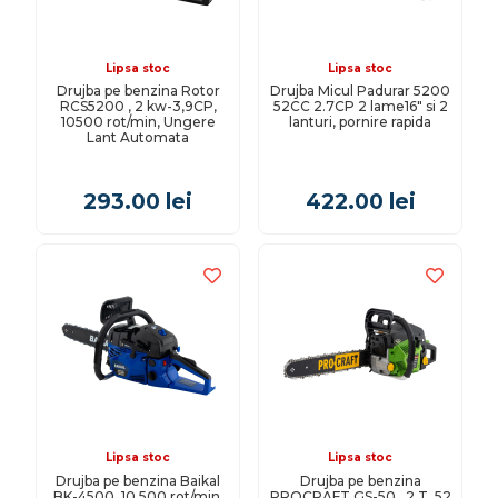
Lipsa stoc
Lipsa stoc
Drujba pe benzina Rotor
Drujba Micul Padurar 5200
RCS5200 , 2 kw-3,9CP,
52CC 2.7CP 2 lame16" si 2
10500 rot/min, Ungere
lanturi, pornire rapida
Lant Automata
293.00
lei
422.00
lei
Lipsa stoc
Lipsa stoc
Drujba pe benzina Baikal
Drujba pe benzina
BK-4500, 10.500 rot/min,
PROCRAFT GS-50 , 2 T, 52