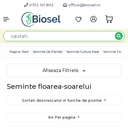
0752 101 802
office@biosel.ro
Pagina Start
Seminte De Plantat
Seminte Cultura Mare
Seminte Floarea
Afiseaza Filtrele
Seminte floarea-soarelui
Sortati descrescator in functie de pozitie
64 Per pagina