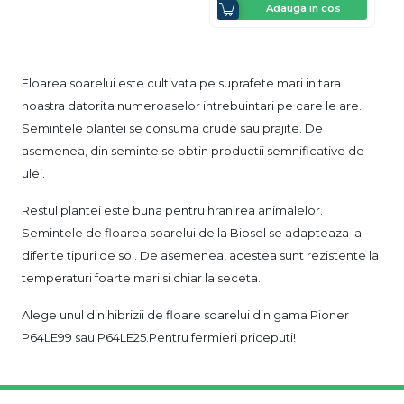
Adauga in cos
Floarea soarelui este cultivata pe suprafete mari in tara
noastra datorita numeroaselor intrebuintari pe care le are.
Semintele plantei se consuma crude sau prajite. De
asemenea, din seminte se obtin productii semnificative de
ulei.
Restul plantei este buna pentru hranirea animalelor.
Semintele de floarea soarelui de la Biosel se adapteaza la
diferite tipuri de sol. De asemenea, acestea sunt rezistente la
temperaturi foarte mari si chiar la seceta.
Alege unul din hibrizii de floare soarelui din gama Pioner
P64LE99 sau P64LE25.Pentru fermieri priceputi!