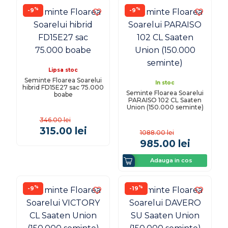
%
%
-9
-9
Lipsa stoc
Seminte Floarea Soarelui
In stoc
hibrid FD15E27 sac 75.000
Seminte Floarea Soarelui
boabe
PARAISO 102 CL Saaten
Union (150.000 seminte)
346.00
lei
315.00
lei
1088.00
lei
985.00
lei
Adauga in cos
%
%
-9
-19