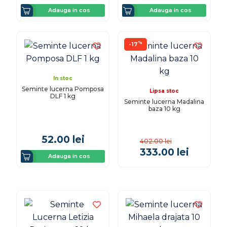
Adauga in cos
Adauga in cos
%
-17
In stoc
Seminte lucerna Pomposa
Lipsa stoc
DLF 1 kg
Seminte lucerna Madalina
baza 10 kg
52.00
lei
402.00
lei
333.00
lei
Adauga in cos