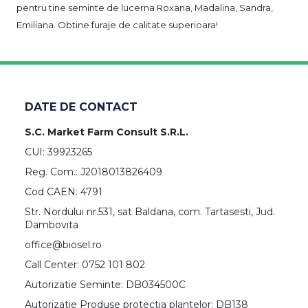
pentru tine seminte de lucerna Roxana, Madalina, Sandra,
Emiliana. Obtine furaje de calitate superioara!
DATE DE CONTACT
S.C. Market Farm Consult S.R.L.
CUI: 39923265
Reg. Com.: J2018013826409
Cod CAEN: 4791
Str. Nordului nr.531, sat Baldana, com. Tartasesti, Jud.
Dambovita
office@biosel.ro
Call Center: 0752 101 802
Autorizatie Seminte: DB034500C
Autorizatie Produse protectia plantelor: DB138