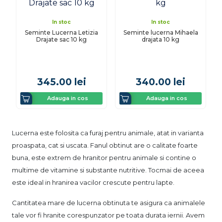
In stoc
In stoc
Seminte Lucerna Letizia
Seminte lucerna Mihaela
Drajate sac 10 kg
drajata 10 kg
345.00
lei
340.00
lei
Adauga in cos
Adauga in cos
Lucerna este folosita ca furaj pentru animale, atat in varianta
proaspata, cat si uscata. Fanul obtinut are o calitate foarte
buna, este extrem de hranitor pentru animale si contine o
multime de vitamine si substante nutritive. Tocmai de aceea
este ideal in hranirea vacilor crescute pentru lapte.
Cantitatea mare de lucerna obtinuta te asigura ca animalele
tale vor fi hranite corespunzator pe toata durata iernii. Avem