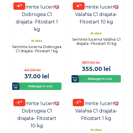
%
%
-8
-8
In stoc
Seminte lucerna Valahia C1
In stoc
drajata- Fitostart 10 kg
Seminte lucerna Dobrogea
C1 drajata- Fitostart 1 kg
387.00
lei
355.00
lei
40.00
lei
37.00
lei
Adauga in cos
Adauga in cos
%
%
-9
-5
In stoc