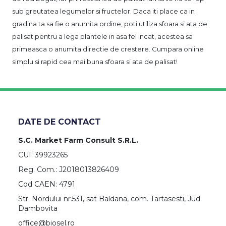
sub greutatea legumelor si fructelor. Daca iti place ca in
gradina ta sa fie o anumita ordine, poti utiliza sfoara si ata de
palisat pentru a lega plantele in asa fel incat, acestea sa
primeasca o anumita directie de crestere. Cumpara online
simplu si rapid cea mai buna sfoara si ata de palisat!
DATE DE CONTACT
S.C. Market Farm Consult S.R.L.
CUI: 39923265
Reg. Com.: J2018013826409
Cod CAEN: 4791
Str. Nordului nr.531, sat Baldana, com. Tartasesti, Jud.
Dambovita
office@biosel.ro