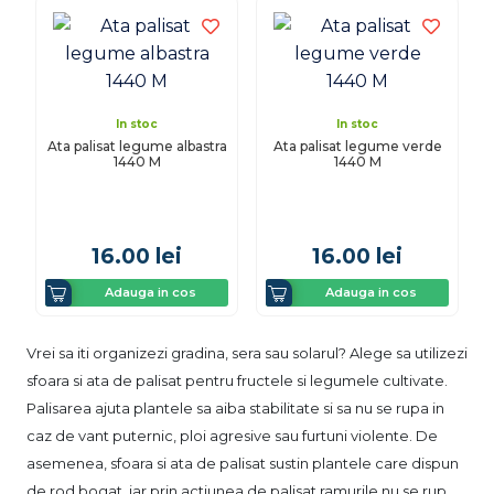
In stoc
In stoc
Ata palisat legume albastra
Ata palisat legume verde
1440 M
1440 M
16.00
lei
16.00
lei
Adauga in cos
Adauga in cos
Vrei sa iti organizezi gradina, sera sau solarul? Alege sa utilizezi
sfoara si ata de palisat pentru fructele si legumele cultivate.
Palisarea ajuta plantele sa aiba stabilitate si sa nu se rupa in
caz de vant puternic, ploi agresive sau furtuni violente. De
asemenea, sfoara si ata de palisat sustin plantele care dispun
de rod bogat, iar prin actiunea de palisat ramurile nu se rup