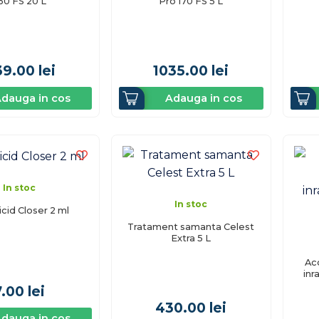
30 FS 20 L
Pro 170 FS 5 L
39.00
lei
1035.00
lei
dauga in cos
Adauga in cos
In stoc
In stoc
icid Closer 2 ml
Tratament samanta Celest
Extra 5 L
Ac
inr
7.00
lei
430.00
lei
dauga in cos