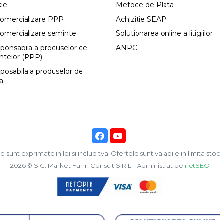
kie
Metode de Plata
comercializare PPP
Achizitie SEAP
comercializare seminte
Solutionarea online a litigiilor
esponsabila a produselor de
ANPC
antelor (PPP)
sposabila a produselor de
ca
e sunt exprimate in lei si includ tva. Ofertele sunt valabile in limita stoc
2026 © S.C. Market Farm Consult S.R.L. | Administrat de
netSEO