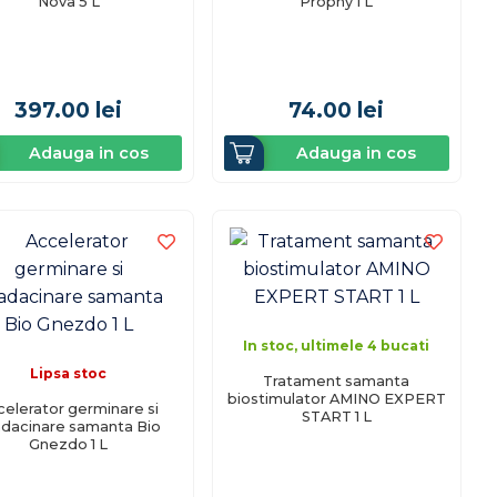
Nova 5 L
Prophy 1 L
397.00
lei
74.00
lei
Adauga in cos
Adauga in cos
In stoc, ultimele 4 bucati
Lipsa stoc
Tratament samanta
biostimulator AMINO EXPERT
celerator germinare si
START 1 L
adacinare samanta Bio
Gnezdo 1 L