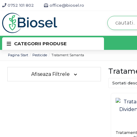
0752 101 802
office@biosel.ro
CATEGORII PRODUSE
Pagina Start
Pesticide
Tratament Samanta
Tratam
Afiseaza Filtrele
Sortati desc
Tratament