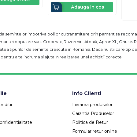
Adauga in cos
ia semintelor impotriva bolilor cu transmitere prin pamant se recom
mantei populare sunt Cropmax, Razormin, Atonik, Apron XL, Orius is R
tea tipurilor de seminte crescute in Romania. Daca nu stii care tip de s
 pentru a te indruma si ajuta in realizarea unei achizitii corecte.
ile
Info Clienti
nditii
Livrarea produselor
Garantia Produselor
onfidentialitate
Politica de Retur
Formular retur online