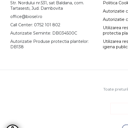
Str. Nordului nr.531, sat Baldana, com.
Politica Coo
Tartasesti, Jud. Dambovita
Autorizatie 
office@biosel.ro
Autorizatie 
Call Center: 0752 101 802
Utilizarea r
Autorizatie Seminte: DB034500C
protectia pl
Autorizatie Produse protectia plantelor:
Utilizarea re
DB138
igiena publi
Toate preturil