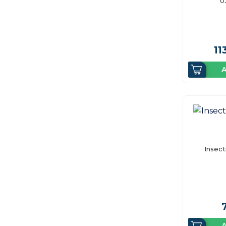
0
11
A
Insect
A