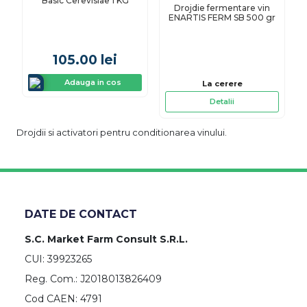
Basic Cerevisiae 1 KG
Drojdie fermentare vin
ENARTIS FERM SB 500 gr
105.00
lei
Adauga in cos
La cerere
Detalii
Drojdii si activatori pentru conditionarea vinului.
DATE DE CONTACT
S.C. Market Farm Consult S.R.L.
CUI: 39923265
Reg. Com.: J2018013826409
Cod CAEN: 4791