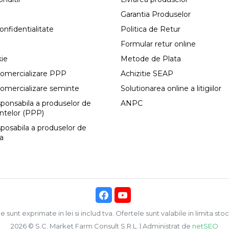
Garantia Produselor
onfidentialitate
Politica de Retur
Formular retur online
kie
Metode de Plata
comercializare PPP
Achizitie SEAP
comercializare seminte
Solutionarea online a litigiilor
esponsabila a produselor de
ANPC
antelor (PPP)
sposabila a produselor de
ca
e sunt exprimate in lei si includ tva. Ofertele sunt valabile in limita stoc
2026 © S.C. Market Farm Consult S.R.L. | Administrat de
netSEO