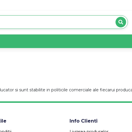
cator si sunt stabilite in politicile comerciale ale fiecarui producat
ile
Info Clienti
nditii
Livrarea produselor