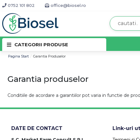
0752 101 802
office@biosel.ro
CATEGORII PRODUSE
Pagina Start
Garantia Produselor
Garantia produselor
Conditiile de acordare a garantiilor pot varia in functie de produ
DATE DE CONTACT
Link-uri ut
S.C. Market Farm Consult S.R.L.
Termeni si Co