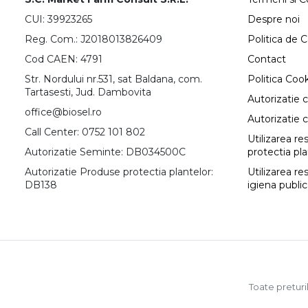
CUI: 39923265
Despre noi
Reg. Com.: J2018013826409
Politica de C
Cod CAEN: 4791
Contact
Str. Nordului nr.531, sat Baldana, com.
Politica Coo
Tartasesti, Jud. Dambovita
Autorizatie 
office@biosel.ro
Autorizatie 
Call Center: 0752 101 802
Utilizarea r
Autorizatie Seminte: DB034500C
protectia pl
Autorizatie Produse protectia plantelor:
Utilizarea re
DB138
igiena publi
Toate preturil