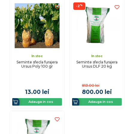
%
-2
In stoc
In stoc
Seminte sfecla furajera
Seminte sfecla furajera
Ursus Poly 100 gr
Ursus DLF 20 kg
813.00
lei
13.00
lei
800.00
lei
Adauga in cos
Adauga in cos