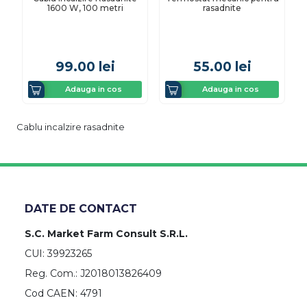
1600 W, 100 metri
rasadnite
99.00
lei
55.00
lei
Adauga in cos
Adauga in cos
Cablu incalzire rasadnite
DATE DE CONTACT
S.C. Market Farm Consult S.R.L.
CUI: 39923265
Reg. Com.: J2018013826409
Cod CAEN: 4791