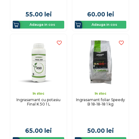
55.00
lei
60.00
lei
Adauga in cos
Adauga in cos
In stoc
In stoc
Ingrasamant cu potasiu
Ingrasamant foliar Speedy
Final K 50 1 L
B 18-18-18 1 kg
65.00
lei
50.00
lei