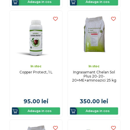
Adauga in cos
Adauga in cos
In stoc
In stoc
Copper Protect, 1 L
Ingrasamant Chelan Sol
Plus 20-20-
20+ME+aminoazici 25 kg
95.00
lei
350.00
lei
Adauga in cos
Adauga in cos