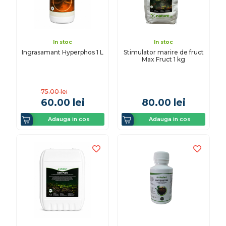
In stoc
In stoc
Ingrasamant Hyperphos 1 L
Stimulator marire de fruct
Max Fruct 1 kg
75.00
lei
60.00
lei
80.00
lei
Adauga in cos
Adauga in cos