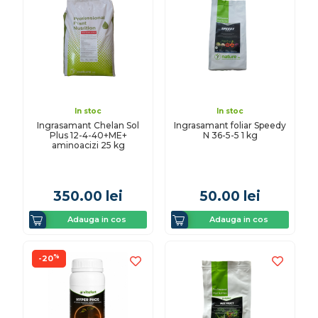
In stoc
In stoc
Ingrasamant Chelan Sol
Ingrasamant foliar Speedy
Plus 12-4-40+ME+
N 36-5-5 1 kg
aminoacizi 25 kg
350.00
lei
50.00
lei
Adauga in cos
Adauga in cos
%
-20