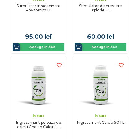
Stimulator inradacinare
Stimulator de crestere
Rhyzostim 1 L
Xplode 1 L
95.00
lei
60.00
lei
Adauga in cos
Adauga in cos
In stoc
In stoc
Ingrasamant pe baza de
Ingrasamant Calciu 50 1 L
calciu Chelan Calciu 1 L