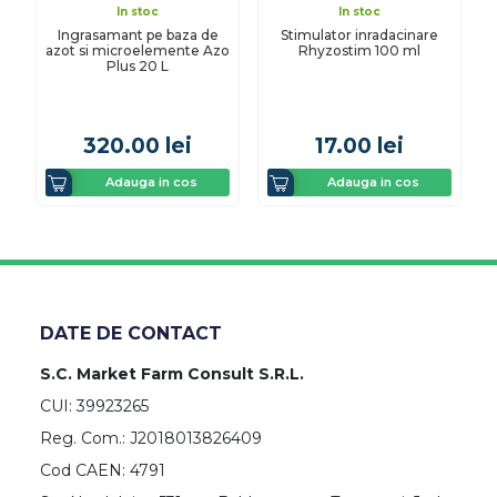
In stoc
In stoc
Ingrasamant pe baza de
Stimulator inradacinare
azot si microelemente Azo
Rhyzostim 100 ml
Plus 20 L
320.00
lei
17.00
lei
Adauga in cos
Adauga in cos
DATE DE CONTACT
S.C. Market Farm Consult S.R.L.
CUI: 39923265
Reg. Com.: J2018013826409
Cod CAEN: 4791