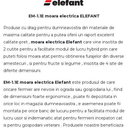
EM-1.1E moara electrica ELEFANT
Produse cu drag pentru dumneavostra din materiale de
maxima calitate pentru a putea oferii un raport excelent
calitate-pret ,
moara electrica Elefant
care vine insotita de
2 cutite pentru a facilitate modul de lucru hybrid prin care
puteti folosi moara atat pentru obtinerea furajelor din diverse
amestecuri , si pentru fructe si legume , insotita de 4 site de
diferite dimensiuni.
EM-1.1E moara electrica Elefant
este produsul de care
oricare fermier are nevoie in ograda sau gospodaria lui , fiind
de dimensiuni foarte ergonomice , puate fii depozitata in
orice loc in magazia dumneavoastra , e asemenea poate fii
montata pe orice banc de lucuru pentru a facilitata modul de
lucru usor si indemanatic atat pentru fermierii incepatori cat
si pentru gospodarii veterani . Produsele noastre beneficiaza