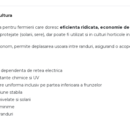
ultura
la pentru fermierii care doresc
eficienta ridicata, economie de 
ejate (solarii, sere), dar poate fi utilizat si in culturi horticole 
nom, permite deplasarea usoara intre randuri, asigurand o acoperir
a dependenta de retea electrica
stante chimice si UV
e uniforma inclusiv pe partea inferioara a frunzelor
une stabila
velate si solarii
i minime
randuri