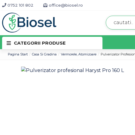
0752 101 802
office@biosel.ro
CATEGORII PRODUSE
Pagina Start
Casa Si Gradina
Vermorele, Atomizoare
Pulverizator Profesion