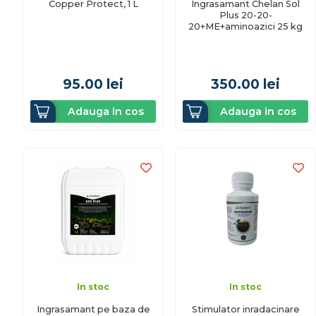
Copper Protect, 1 L
Ingrasamant Chelan Sol
Plus 20-20-
20+ME+aminoazici 25 kg
95.00
lei
350.00
lei
Adauga in cos
Adauga in cos
In stoc
In stoc
Ingrasamant pe baza de
Stimulator inradacinare