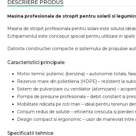
DESCRIERE PRODUS
Masina profesionala de stropit pentru solarii si legumic
Masina de stropit profesionala pentru solarii este solutia idea
Echipamentul este conceput special pentru utilizare in spatii prot
Datorita constructiei compacte si sistemului de propulsie auto
Caracteristici principale
Motor termic puternic (benzina) – autonomie totala, far
Rezervor mare din polietilena (HDPE) – rezistent la sub
Sistem de pulverizare cu ventilator (atomizare) – acoperir
Pompa de presiune profesionala – debit constant si presi
Mobilitate ridicata pe roti mari – ideal pentru terenuri deni
Consum redus de solutie – eficienta crescuta si pierder
Design compact si ergonomic – usor de manevrat intre 
Specificatii tehnice