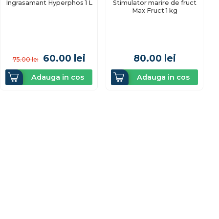
Ingrasamant Hyperphos 1 L
Stimulator marire de fruct
Max Fruct 1 kg
60.00
lei
80.00
lei
75.00
lei
Adauga in cos
Adauga in cos