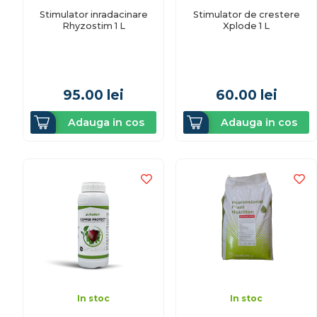
Stimulator inradacinare
Stimulator de crestere
Rhyzostim 1 L
Xplode 1 L
95.00
lei
60.00
lei
Adauga in cos
Adauga in cos
In stoc
In stoc