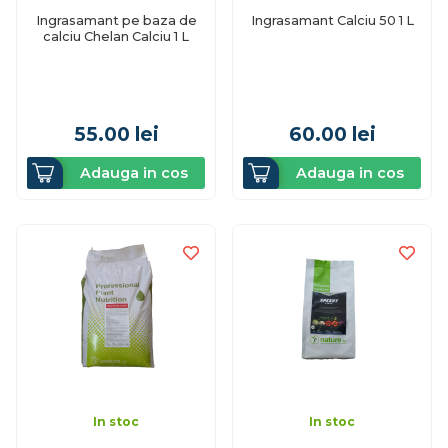
Ingrasamant pe baza de
Ingrasamant Calciu 50 1 L
calciu Chelan Calciu 1 L
55.00
lei
60.00
lei
Adauga in cos
Adauga in cos
In stoc
In stoc