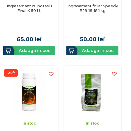
Ingrasamant cu potasiu
Ingrasamant foliar Speedy
Final K 50 1 L
B 18-18-18 1 kg
65.00
lei
50.00
lei
Adauga in cos
Adauga in cos
%
-20
In stoc
In stoc