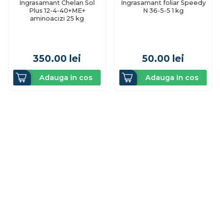
Ingrasamant Chelan Sol
Ingrasamant foliar Speedy
Plus 12-4-40+ME+
N 36-5-5 1 kg
aminoacizi 25 kg
350.00
lei
50.00
lei
Adauga in cos
Adauga in cos