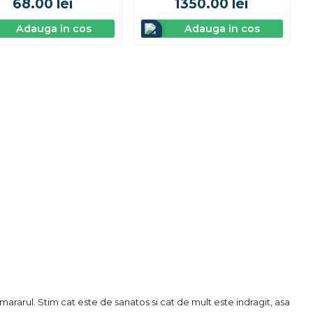
68.00
lei
1350.00
lei
Adauga in cos
Adauga in cos
ararul. Stim cat este de sanatos si cat de mult este indragit, asa