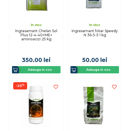
In stoc
In stoc
Ingrasamant Chelan Sol
Ingrasamant foliar Speedy
Plus 12-4-40+ME+
N 36-5-5 1 kg
aminoacizi 25 kg
350.00
lei
50.00
lei
Adauga in cos
Adauga in cos
%
-20