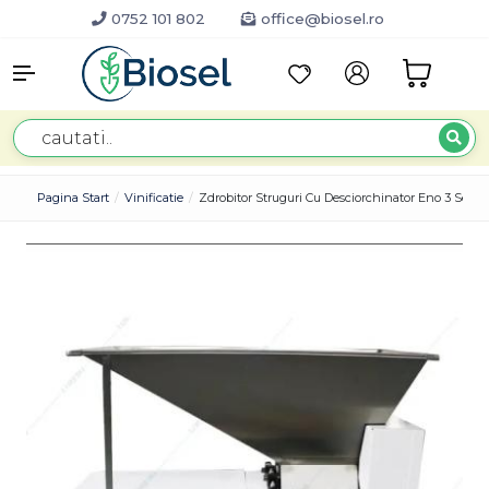
0752 101 802
office@biosel.ro
Pagina Start
Vinificatie
Zdrobitor Struguri Cu Desciorchinator Eno 3 Semi