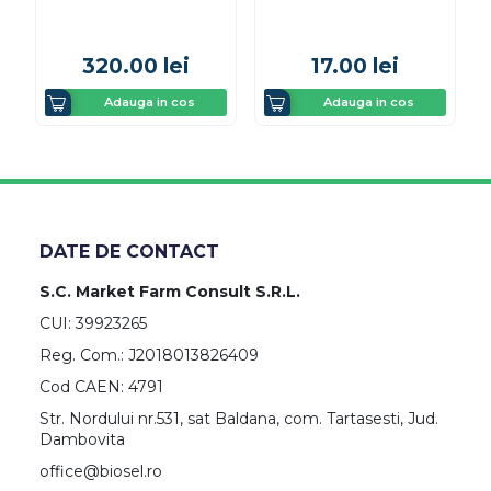
320.00
lei
17.00
lei
Adauga in cos
Adauga in cos
DATE DE CONTACT
S.C. Market Farm Consult S.R.L.
CUI: 39923265
Reg. Com.: J2018013826409
Cod CAEN: 4791
Str. Nordului nr.531, sat Baldana, com. Tartasesti, Jud.
Dambovita
office@biosel.ro