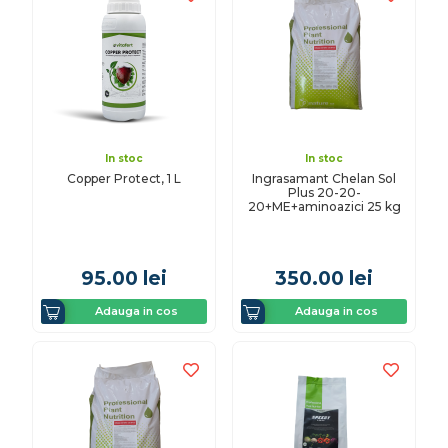
In stoc
In stoc
Copper Protect, 1 L
Ingrasamant Chelan Sol
Plus 20-20-
20+ME+aminoazici 25 kg
95.00
lei
350.00
lei
Adauga in cos
Adauga in cos