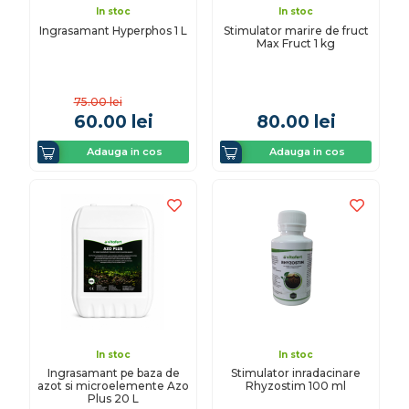
In stoc
In stoc
Ingrasamant Hyperphos 1 L
Stimulator marire de fruct
Max Fruct 1 kg
75.00
lei
60.00
lei
80.00
lei
Adauga in cos
Adauga in cos
In stoc
In stoc
Ingrasamant pe baza de
Stimulator inradacinare
azot si microelemente Azo
Rhyzostim 100 ml
Plus 20 L