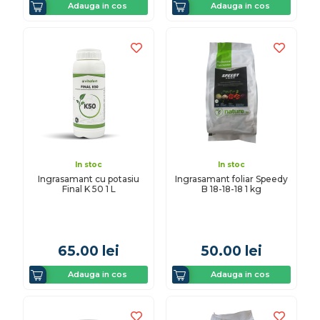
Adauga in cos
Adauga in cos
In stoc
In stoc
Ingrasamant cu potasiu
Ingrasamant foliar Speedy
Final K 50 1 L
B 18-18-18 1 kg
65.00
lei
50.00
lei
Adauga in cos
Adauga in cos