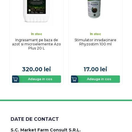
In stoc
In stoc
Ingrasamant pe baza de
Stimulator inradacinare
azot si microelemente Azo
Rhyzostim 100 ml
Plus 20 L
320.00
lei
17.00
lei
Adauga in cos
Adauga in cos
DATE DE CONTACT
S.C. Market Farm Consult S.R.L.