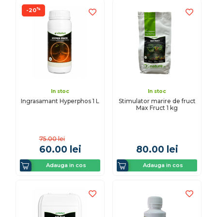
%
-20
In stoc
In stoc
Ingrasamant Hyperphos 1 L
Stimulator marire de fruct
Max Fruct 1 kg
75.00
lei
60.00
lei
80.00
lei
Adauga in cos
Adauga in cos