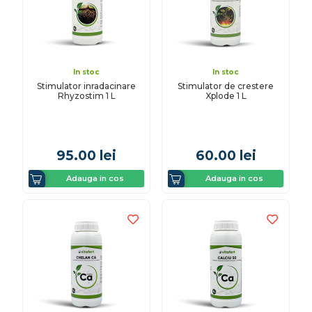
In stoc
In stoc
Stimulator inradacinare
Stimulator de crestere
Rhyzostim 1 L
Xplode 1 L
95.00
lei
60.00
lei
Adauga in cos
Adauga in cos