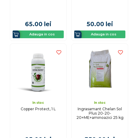
65.00
lei
50.00
lei
Adauga in cos
Adauga in cos
In stoc
In stoc
Copper Protect, 1 L
Ingrasamant Chelan Sol
Plus 20-20-
20+ME+aminoazici 25 kg