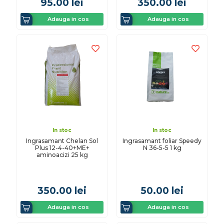
95.00
lei
350.00
lei
Adauga in cos
Adauga in cos
In stoc
In stoc
Ingrasamant Chelan Sol
Ingrasamant foliar Speedy
Plus 12-4-40+ME+
N 36-5-5 1 kg
aminoacizi 25 kg
350.00
lei
50.00
lei
Adauga in cos
Adauga in cos