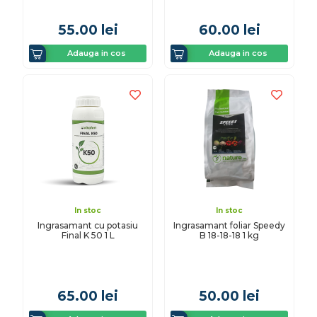
55.00
lei
60.00
lei
Adauga in cos
Adauga in cos
In stoc
In stoc
Ingrasamant cu potasiu
Ingrasamant foliar Speedy
Final K 50 1 L
B 18-18-18 1 kg
65.00
lei
50.00
lei