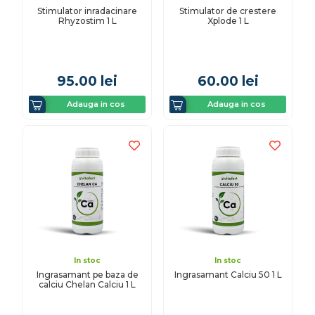
Stimulator inradacinare
Stimulator de crestere
Rhyzostim 1 L
Xplode 1 L
95.00
lei
60.00
lei
Adauga in cos
Adauga in cos
In stoc
In stoc
Ingrasamant pe baza de
Ingrasamant Calciu 50 1 L
calciu Chelan Calciu 1 L