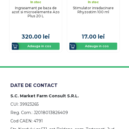
In stoc
In stoc
Ingrasamant pe baza de
Stimulator inradacinare
azot si microelemente Azo
Rhyzostim 100 ml
Plus 20 L
320.00
lei
17.00
lei
Adauga in cos
Adauga in cos
DATE DE CONTACT
S.C. Market Farm Consult S.R.L.
CUI: 39923265
Reg. Com.: J2018013826409
Cod CAEN: 4791