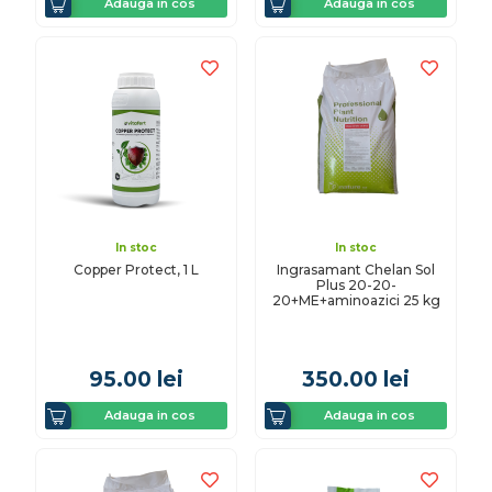
Adauga in cos
Adauga in cos
In stoc
In stoc
Copper Protect, 1 L
Ingrasamant Chelan Sol
Plus 20-20-
20+ME+aminoazici 25 kg
95.00
lei
350.00
lei
Adauga in cos
Adauga in cos