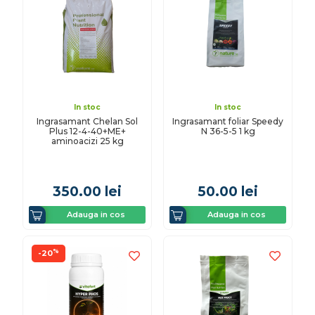
In stoc
In stoc
Ingrasamant Chelan Sol
Ingrasamant foliar Speedy
Plus 12-4-40+ME+
N 36-5-5 1 kg
aminoacizi 25 kg
350.00
lei
50.00
lei
Adauga in cos
Adauga in cos
%
-20