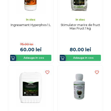
In stoc
In stoc
Ingrasamant Hyperphos 1 L
Stimulator marire de fruct
Max Fruct 1 kg
75.00
lei
60.00
lei
80.00
lei
Adauga in cos
Adauga in cos