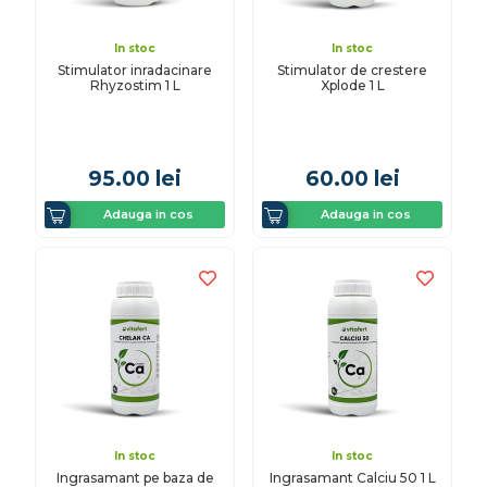
In stoc
In stoc
Stimulator inradacinare
Stimulator de crestere
Rhyzostim 1 L
Xplode 1 L
95.00
lei
60.00
lei
Adauga in cos
Adauga in cos
In stoc
In stoc
Ingrasamant pe baza de
Ingrasamant Calciu 50 1 L