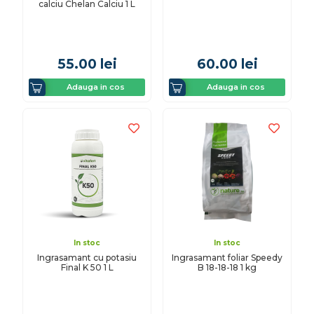
calciu Chelan Calciu 1 L
55.00
lei
60.00
lei
Adauga in cos
Adauga in cos
In stoc
In stoc
Ingrasamant cu potasiu
Ingrasamant foliar Speedy
Final K 50 1 L
B 18-18-18 1 kg