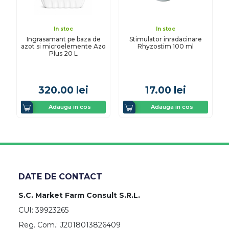
In stoc
In stoc
Ingrasamant pe baza de
Stimulator inradacinare
azot si microelemente Azo
Rhyzostim 100 ml
Plus 20 L
320.00
lei
17.00
lei
Adauga in cos
Adauga in cos
DATE DE CONTACT
S.C. Market Farm Consult S.R.L.
CUI: 39923265
Reg. Com.: J2018013826409