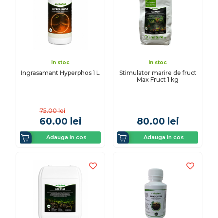
In stoc
In stoc
Ingrasamant Hyperphos 1 L
Stimulator marire de fruct
Max Fruct 1 kg
75.00
lei
60.00
lei
80.00
lei
Adauga in cos
Adauga in cos