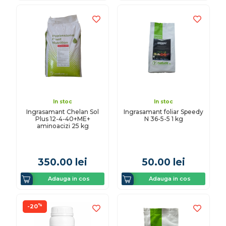
In stoc
In stoc
Ingrasamant Chelan Sol
Ingrasamant foliar Speedy
Plus 12-4-40+ME+
N 36-5-5 1 kg
aminoacizi 25 kg
350.00
lei
50.00
lei
Adauga in cos
Adauga in cos
%
-20