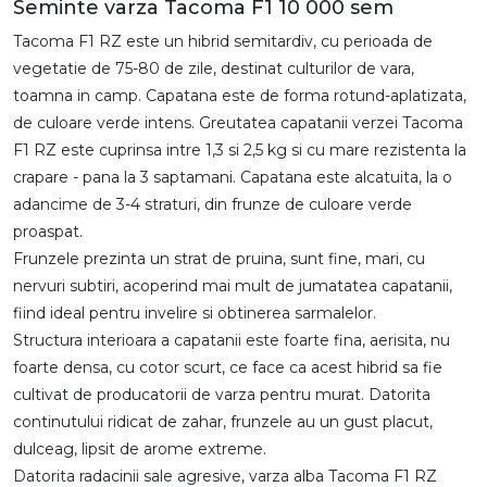
Seminte varza Tacoma F1 10 000 sem
Tacoma F1 RZ este un hibrid semitardiv, cu perioada de
vegetatie de 75-80 de zile, destinat culturilor de vara,
toamna in camp. Capatana este de forma rotund-aplatizata,
de culoare verde intens. Greutatea capatanii verzei Tacoma
F1 RZ este cuprinsa intre 1,3 si 2,5 kg si cu mare rezistenta la
crapare - pana la 3 saptamani. Capatana este alcatuita, la o
adancime de 3-4 straturi, din frunze de culoare verde
proaspat.
Frunzele prezinta un strat de pruina, sunt fine, mari, cu
nervuri subtiri, acoperind mai mult de jumatatea capatanii,
fiind ideal pentru invelire si obtinerea sarmalelor.
Structura interioara a capatanii este foarte fina, aerisita, nu
foarte densa, cu cotor scurt, ce face ca acest hibrid sa fie
cultivat de producatorii de varza pentru murat. Datorita
continutului ridicat de zahar, frunzele au un gust placut,
dulceag, lipsit de arome extreme.
Datorita radacinii sale agresive, varza alba Tacoma F1 RZ