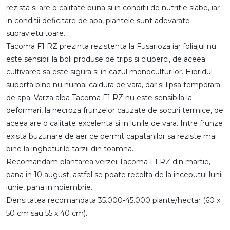
rezista si are o calitate buna si in conditii de nutritie slabe, iar
in conditii deficitare de apa, plantele sunt adevarate
supravietuitoare.
Tacoma F1 RZ prezinta rezistenta la Fusarioza iar foliajul nu
este sensibil la boli produse de trips si ciuperci, de aceea
cultivarea sa este sigura si in cazul monoculturilor. Hibridul
suporta bine nu numai caldura de vara, dar si lipsa temporara
de apa. Varza alba Tacoma F1 RZ nu este sensibila la
deformari, la necroza frunzelor cauzate de socuri termice, de
aceea are o calitate excelenta si in lunile de vara. Intre frunze
exista buzunare de aer ce permit capatanilor sa reziste mai
bine la ingheturile tarzii din toamna.
Recomandam plantarea verzei Tacoma F1 RZ din martie,
pana in 10 august, astfel se poate recolta de la inceputul lunii
iunie, pana in noiembrie.
Densitatea recomandata 35.000-45.000 plante/hectar (60 x
50 cm sau 55 x 40 cm).