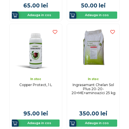
65.00
lei
50.00
lei
Adauga in cos
Adauga in cos
In stoc
In stoc
Copper Protect, 1 L
Ingrasamant Chelan Sol
Plus 20-20-
20+ME+aminoazici 25 kg
95.00
lei
350.00
lei
Adauga in cos
Adauga in cos