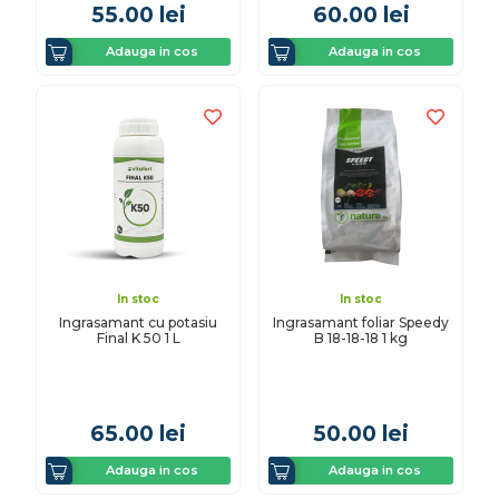
55.00
lei
60.00
lei
Adauga in cos
Adauga in cos
In stoc
In stoc
Ingrasamant cu potasiu
Ingrasamant foliar Speedy
Final K 50 1 L
B 18-18-18 1 kg
65.00
lei
50.00
lei
Adauga in cos
Adauga in cos