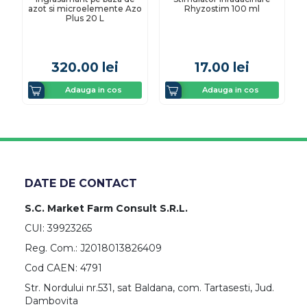
azot si microelemente Azo
Rhyzostim 100 ml
Plus 20 L
320.00
lei
17.00
lei
Adauga in cos
Adauga in cos
DATE DE CONTACT
S.C. Market Farm Consult S.R.L.
CUI: 39923265
Reg. Com.: J2018013826409
Cod CAEN: 4791
Str. Nordului nr.531, sat Baldana, com. Tartasesti, Jud.
Dambovita