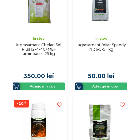
In stoc
In stoc
Ingrasamant Chelan Sol
Ingrasamant foliar Speedy
Plus 12-4-40+ME+
N 36-5-5 1 kg
aminoacizi 25 kg
350.00
lei
50.00
lei
Adauga in cos
Adauga in cos
%
-20