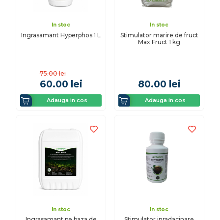
In stoc
In stoc
Ingrasamant Hyperphos 1 L
Stimulator marire de fruct
Max Fruct 1 kg
75.00
lei
60.00
lei
80.00
lei
Adauga in cos
Adauga in cos
In stoc
In stoc
Ingrasamant pe baza de
Stimulator inradacinare