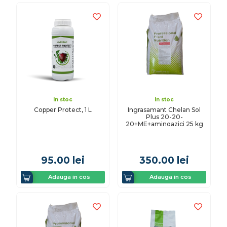
In stoc
In stoc
Copper Protect, 1 L
Ingrasamant Chelan Sol
Plus 20-20-
20+ME+aminoazici 25 kg
95.00
lei
350.00
lei
Adauga in cos
Adauga in cos