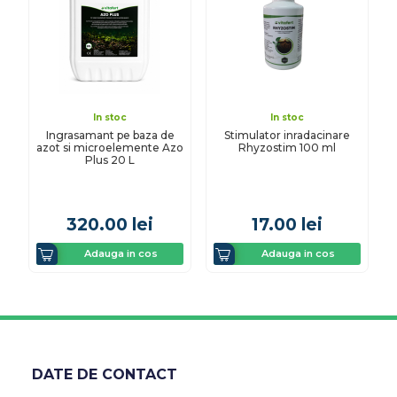
In stoc
In stoc
Ingrasamant pe baza de
Stimulator inradacinare
azot si microelemente Azo
Rhyzostim 100 ml
Plus 20 L
320.00
lei
17.00
lei
Adauga in cos
Adauga in cos
DATE DE CONTACT