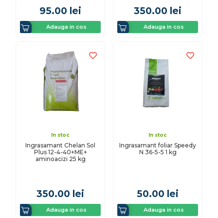
95.00
lei
350.00
lei
Adauga in cos
Adauga in cos
In stoc
In stoc
Ingrasamant Chelan Sol
Ingrasamant foliar Speedy
Plus 12-4-40+ME+
N 36-5-5 1 kg
aminoacizi 25 kg
350.00
lei
50.00
lei
Adauga in cos
Adauga in cos