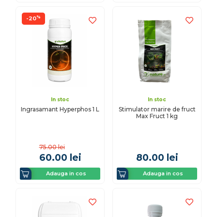
%
-20
In stoc
In stoc
Ingrasamant Hyperphos 1 L
Stimulator marire de fruct
Max Fruct 1 kg
75.00
lei
60.00
lei
80.00
lei
Adauga in cos
Adauga in cos