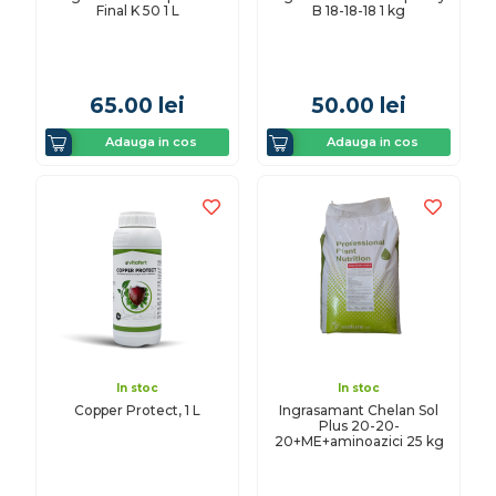
Final K 50 1 L
B 18-18-18 1 kg
65.00
lei
50.00
lei
Adauga in cos
Adauga in cos
In stoc
In stoc
Copper Protect, 1 L
Ingrasamant Chelan Sol
Plus 20-20-
20+ME+aminoazici 25 kg