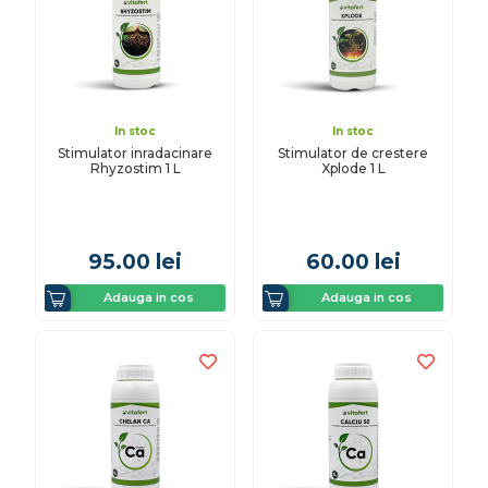
In stoc
In stoc
Stimulator inradacinare
Stimulator de crestere
Rhyzostim 1 L
Xplode 1 L
95.00
lei
60.00
lei
Adauga in cos
Adauga in cos