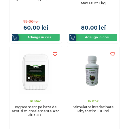
Max Fruct 1 kg
75.00
lei
60.00
lei
80.00
lei
Adauga in cos
Adauga in cos
In stoc
In stoc
Ingrasamant pe baza de
Stimulator inradacinare
azot si microelemente Azo
Rhyzostim 100 ml
Plus 20 L