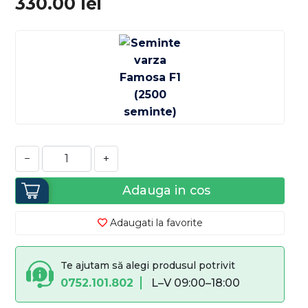
330.00
lei
−
+
Adauga in cos
Adaugati la favorite
Te ajutam să alegi produsul potrivit
0752.101.802
L–V 09:00–18:00