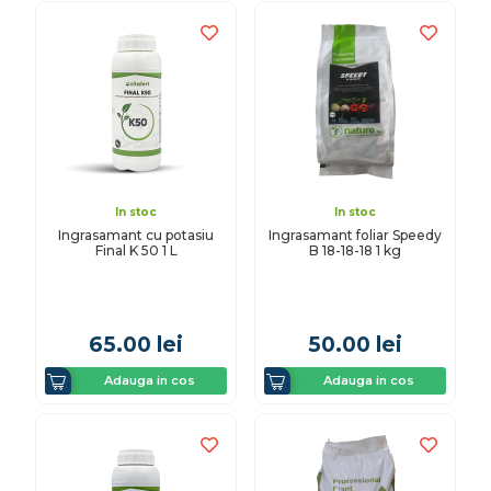
In stoc
In stoc
Ingrasamant cu potasiu
Ingrasamant foliar Speedy
Final K 50 1 L
B 18-18-18 1 kg
65.00
lei
50.00
lei
Adauga in cos
Adauga in cos