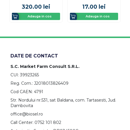
320.00
lei
17.00
lei
Adauga in cos
Adauga in cos
DATE DE CONTACT
S.C. Market Farm Consult S.R.L.
CUI: 39923265
Reg. Com.: J2018013826409
Cod CAEN: 4791
Str. Nordului nr.531, sat Baldana, com. Tartasesti, Jud.
Dambovita
office@biosel.ro
Call Center: 0752 101 802