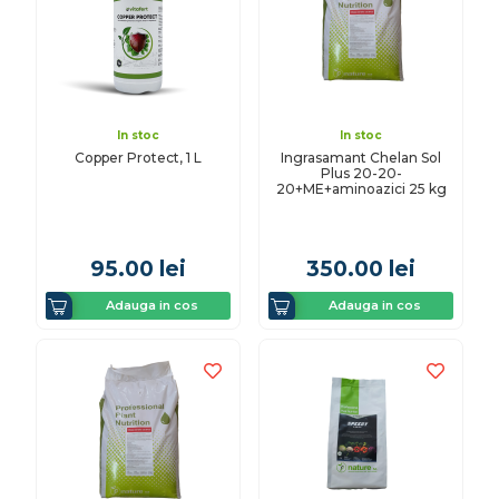
In stoc
In stoc
Copper Protect, 1 L
Ingrasamant Chelan Sol
Plus 20-20-
20+ME+aminoazici 25 kg
95.00
lei
350.00
lei
Adauga in cos
Adauga in cos