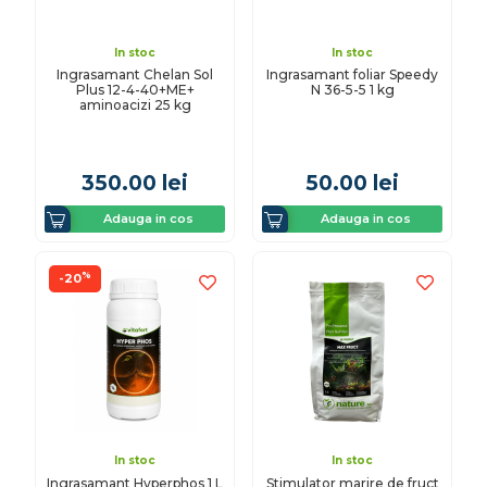
In stoc
In stoc
Ingrasamant Chelan Sol
Ingrasamant foliar Speedy
Plus 12-4-40+ME+
N 36-5-5 1 kg
aminoacizi 25 kg
350.00
lei
50.00
lei
Adauga in cos
Adauga in cos
%
-20
In stoc
In stoc
Ingrasamant Hyperphos 1 L
Stimulator marire de fruct