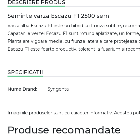
DESCRIERE PRODUS
Seminte varza Escazu F1 2500 sem
Varza alba Escazu F1 este un hibrid cu frunza subtire, recom
Capatanile verzei Escazu F1 sunt rotund aplatizate, uniforme,
Planta are vigoare medie, cu frunze laterale care protejeaza 
Escazu F1 este foarte productiv, tolerant la fusarium si rec
SPECIFICATII
Nume Brand:
Syngenta
Imaginile produselor sunt cu caracter informativ. Acestea pot v
Produse recomandate