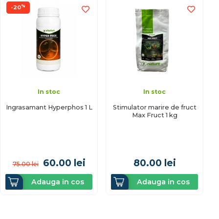
%
-20
In stoc
In stoc
Ingrasamant Hyperphos 1 L
Stimulator marire de fruct
Max Fruct 1 kg
60.00
lei
80.00
lei
75.00
lei
Adauga in cos
Adauga in cos