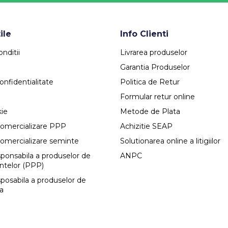
ile
Info Clienti
nditii
Livrarea produselor
Garantia Produselor
onfidentialitate
Politica de Retur
Formular retur online
kie
Metode de Plata
comercializare PPP
Achizitie SEAP
comercializare seminte
Solutionarea online a litigiilor
esponsabila a produselor de
ANPC
antelor (PPP)
sposabila a produselor de
ca