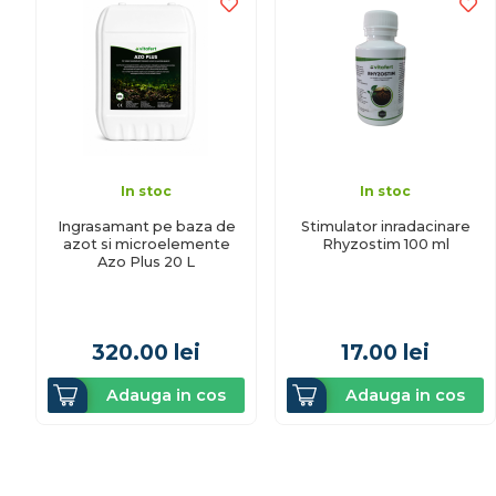
In stoc
In stoc
Ingrasamant pe baza de
Stimulator inradacinare
azot si microelemente
Rhyzostim 100 ml
Azo Plus 20 L
320.00
lei
17.00
lei
Adauga in cos
Adauga in cos