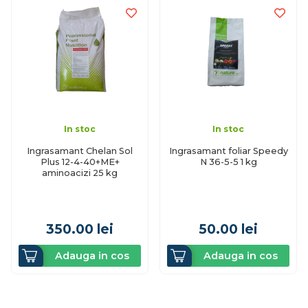
In stoc
In stoc
Ingrasamant Chelan Sol
Ingrasamant foliar Speedy
Plus 12-4-40+ME+
N 36-5-5 1 kg
aminoacizi 25 kg
350.00
lei
50.00
lei
Adauga in cos
Adauga in cos