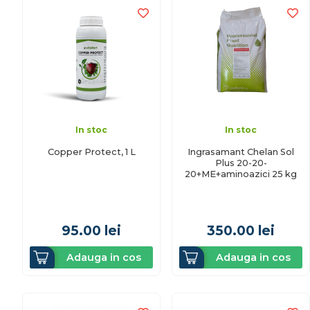
In stoc
In stoc
Copper Protect, 1 L
Ingrasamant Chelan Sol
Plus 20-20-
20+ME+aminoazici 25 kg
95.00
lei
350.00
lei
Adauga in cos
Adauga in cos