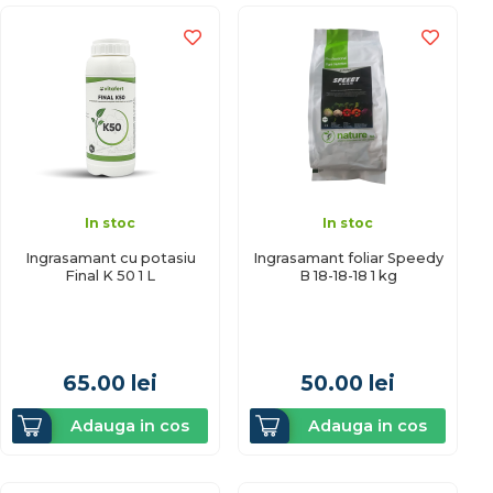
In stoc
In stoc
Ingrasamant cu potasiu
Ingrasamant foliar Speedy
Final K 50 1 L
B 18-18-18 1 kg
65.00
lei
50.00
lei
Adauga in cos
Adauga in cos