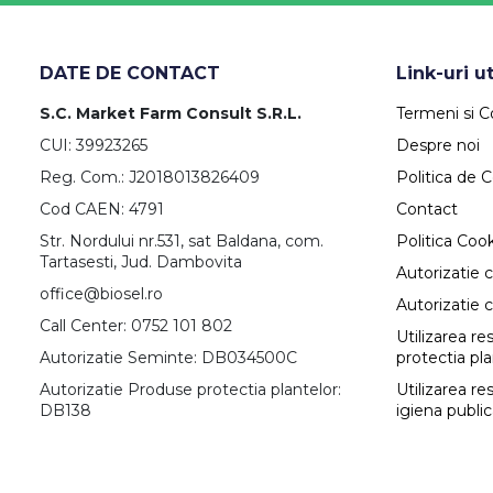
DATE DE CONTACT
Link-uri ut
S.C. Market Farm Consult S.R.L.
Termeni si Co
CUI: 39923265
Despre noi
Reg. Com.: J2018013826409
Politica de C
Cod CAEN: 4791
Contact
Str. Nordului nr.531, sat Baldana, com.
Politica Coo
Tartasesti, Jud. Dambovita
Autorizatie 
office@biosel.ro
Autorizatie 
Call Center: 0752 101 802
Utilizarea r
Autorizatie Seminte: DB034500C
protectia pl
Autorizatie Produse protectia plantelor:
Utilizarea re
DB138
igiena publi