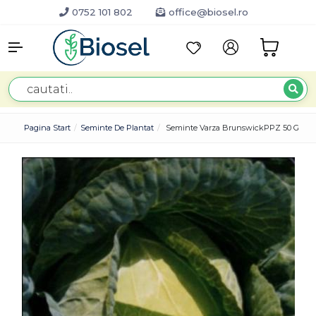
0752 101 802
office@biosel.ro
Pagina Start
Seminte De Plantat
Seminte Varza BrunswickPPZ 50 GR