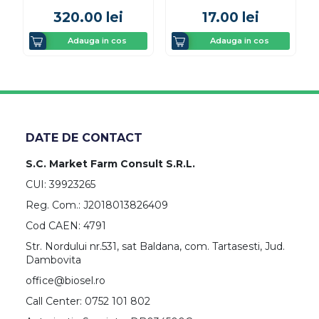
320.00
lei
17.00
lei
Adauga in cos
Adauga in cos
DATE DE CONTACT
S.C. Market Farm Consult S.R.L.
CUI: 39923265
Reg. Com.: J2018013826409
Cod CAEN: 4791
Str. Nordului nr.531, sat Baldana, com. Tartasesti, Jud.
Dambovita
office@biosel.ro
Call Center: 0752 101 802