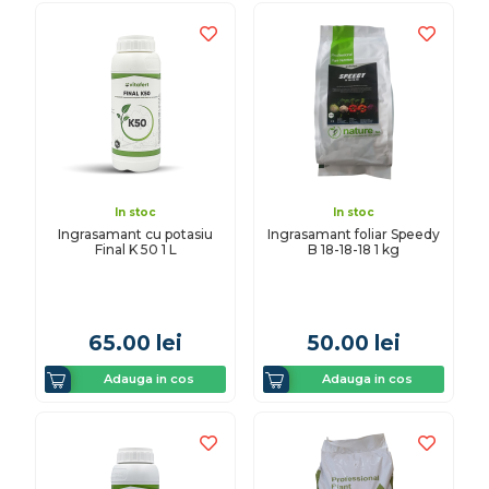
In stoc
In stoc
Ingrasamant cu potasiu
Ingrasamant foliar Speedy
Final K 50 1 L
B 18-18-18 1 kg
65.00
lei
50.00
lei
Adauga in cos
Adauga in cos