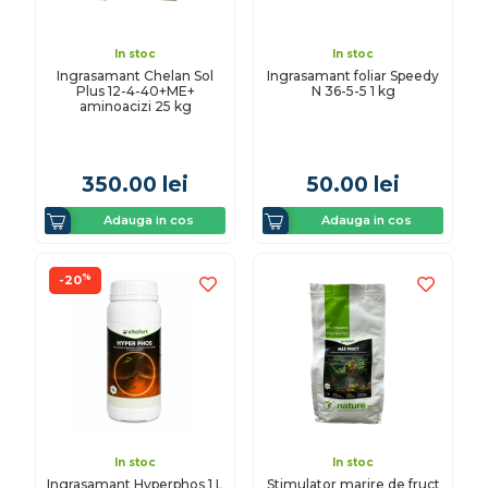
In stoc
In stoc
Ingrasamant Chelan Sol
Ingrasamant foliar Speedy
Plus 12-4-40+ME+
N 36-5-5 1 kg
aminoacizi 25 kg
350.00
lei
50.00
lei
Adauga in cos
Adauga in cos
%
-20
In stoc
In stoc
Ingrasamant Hyperphos 1 L
Stimulator marire de fruct