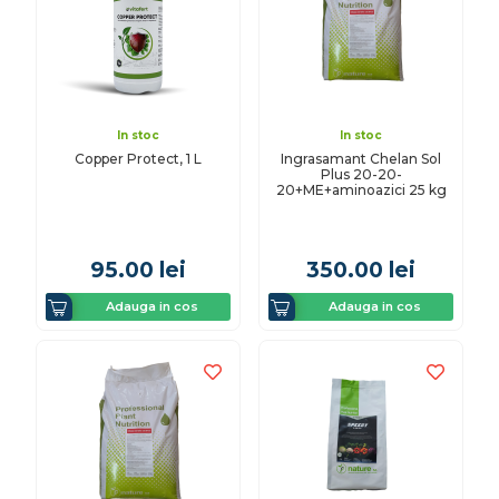
In stoc
In stoc
Copper Protect, 1 L
Ingrasamant Chelan Sol
Plus 20-20-
20+ME+aminoazici 25 kg
95.00
lei
350.00
lei
Adauga in cos
Adauga in cos