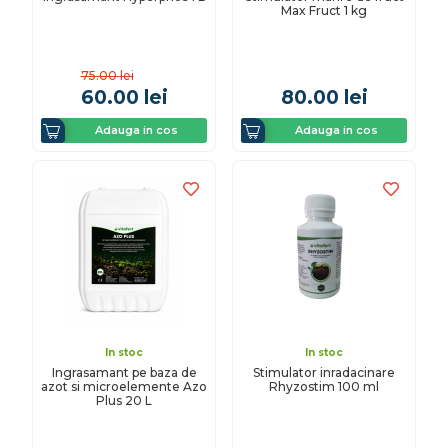
Max Fruct 1 kg
75.00
lei
60.00
lei
80.00
lei
Adauga in cos
Adauga in cos
In stoc
In stoc
Ingrasamant pe baza de
Stimulator inradacinare
azot si microelemente Azo
Rhyzostim 100 ml
Plus 20 L