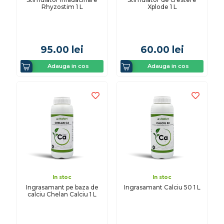
Rhyzostim 1 L
Xplode 1 L
95.00
lei
60.00
lei
Adauga in cos
Adauga in cos
In stoc
In stoc
Ingrasamant pe baza de
Ingrasamant Calciu 50 1 L
calciu Chelan Calciu 1 L