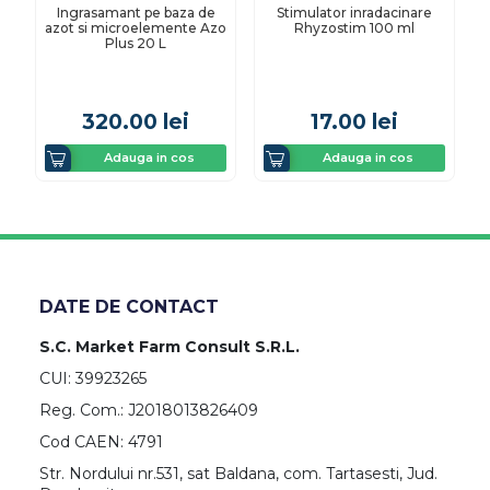
Ingrasamant pe baza de
Stimulator inradacinare
azot si microelemente Azo
Rhyzostim 100 ml
Plus 20 L
320.00
lei
17.00
lei
Adauga in cos
Adauga in cos
DATE DE CONTACT
S.C. Market Farm Consult S.R.L.
CUI: 39923265
Reg. Com.: J2018013826409
Cod CAEN: 4791
Str. Nordului nr.531, sat Baldana, com. Tartasesti, Jud.