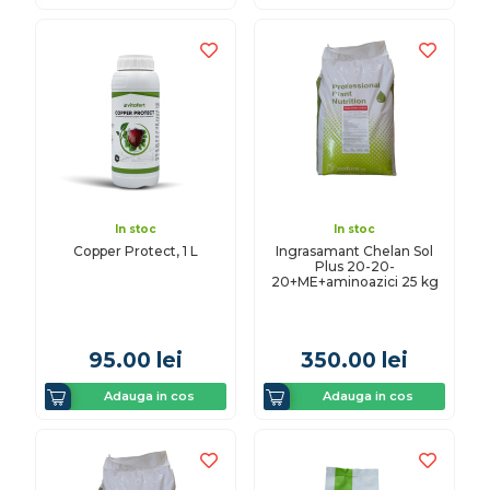
In stoc
In stoc
Copper Protect, 1 L
Ingrasamant Chelan Sol
Plus 20-20-
20+ME+aminoazici 25 kg
95.00
lei
350.00
lei
Adauga in cos
Adauga in cos