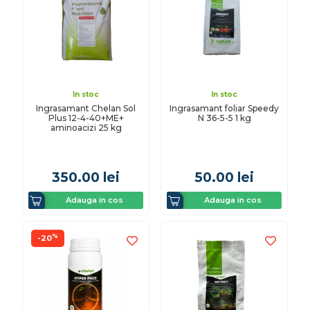
In stoc
In stoc
Ingrasamant Chelan Sol
Ingrasamant foliar Speedy
Plus 12-4-40+ME+
N 36-5-5 1 kg
aminoacizi 25 kg
350.00
lei
50.00
lei
Adauga in cos
Adauga in cos
%
-20