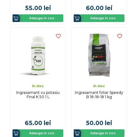
55.00
lei
60.00
lei
Adauga in cos
Adauga in cos
In stoc
In stoc
Ingrasamant cu potasiu
Ingrasamant foliar Speedy
Final K 50 1 L
B 18-18-18 1 kg
65.00
lei
50.00
lei
Adauga in cos
Adauga in cos