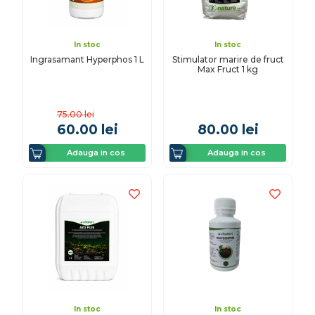
In stoc
In stoc
Ingrasamant Hyperphos 1 L
Stimulator marire de fruct
Max Fruct 1 kg
75.00
lei
60.00
lei
80.00
lei
Adauga in cos
Adauga in cos
In stoc
In stoc