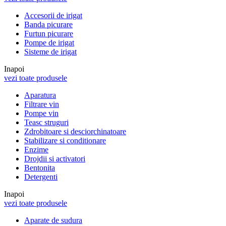
Accesorii de irigat
Banda picurare
Furtun picurare
Pompe de irigat
Sisteme de irigat
Inapoi
vezi toate produsele
Aparatura
Filtrare vin
Pompe vin
Teasc struguri
Zdrobitoare si desciorchinatoare
Stabilizare si conditionare
Enzime
Drojdii si activatori
Bentonita
Detergenti
Inapoi
vezi toate produsele
Aparate de sudura