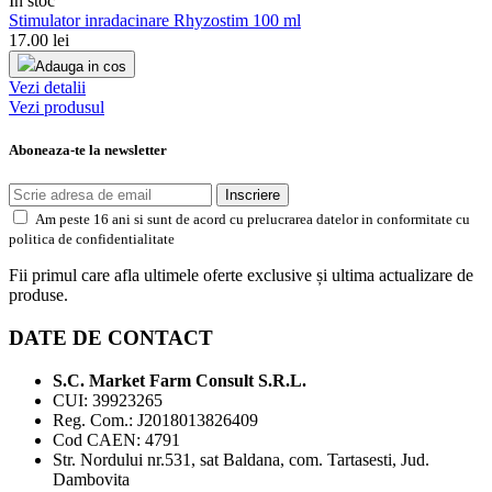
In stoc
Stimulator inradacinare Rhyzostim 100 ml
17.00
lei
Adauga in cos
Vezi detalii
Vezi produsul
Aboneaza-te la newsletter
Inscriere
Am peste 16 ani si sunt de acord cu prelucrarea datelor in conformitate cu
politica de confidentialitate
Fii primul care afla ultimele oferte exclusive și ultima actualizare de
produse.
DATE DE CONTACT
S.C. Market Farm Consult S.R.L.
CUI: 39923265
Reg. Com.: J2018013826409
Cod CAEN: 4791
Str. Nordului nr.531, sat Baldana, com. Tartasesti, Jud.
Dambovita