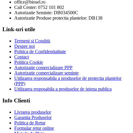
office@biosel.ro
Call Center: 0752 101 802
Autorizatie Seminte: DB034500C
Autorizatie Produse protectia plantelor: DB138
Link-uri utile
Termeni si Conditii
Despre noi
Politica de Confidentialitate
Contact
Politica Cookie
Autorizatie comercializare PPP
Autorizatie comercializare seminte
Utilizarea responsabila a produselor de protectia plantelor
(PPP)
Utilizarea resposabila a produselor de igiena publica
Info Clienti
Livrarea produselor
Garantia Produselor
Politica de Retur
Formular retur online