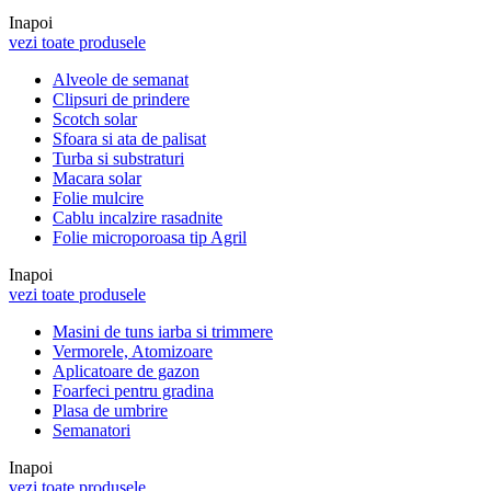
Inapoi
vezi toate produsele
Alveole de semanat
Clipsuri de prindere
Scotch solar
Sfoara si ata de palisat
Turba si substraturi
Macara solar
Folie mulcire
Cablu incalzire rasadnite
Folie microporoasa tip Agril
Inapoi
vezi toate produsele
Masini de tuns iarba si trimmere
Vermorele, Atomizoare
Aplicatoare de gazon
Foarfeci pentru gradina
Plasa de umbrire
Semanatori
Inapoi
vezi toate produsele