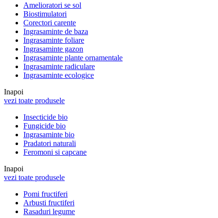
Amelioratori se sol
Biostimulatori
Corectori carente
Ingrasaminte de baza
Ingrasaminte foliare
Ingrasaminte gazon
Ingrasaminte plante ornamentale
Ingrasaminte radiculare
Ingrasaminte ecologice
Inapoi
vezi toate produsele
Insecticide bio
Fungicide bio
Ingrasaminte bio
Pradatori naturali
Feromoni si capcane
Inapoi
vezi toate produsele
Pomi fructiferi
Arbusti fructiferi
Rasaduri legume