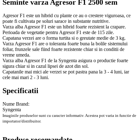
Seminte varza Agresor F1 2500 sem
Agresor F1 este un hibrid cu plante ce au o crestere viguroasa, ce
poate fi cultivata pe soluri sarace in substante nutritive.
Varza alba Agresor F1 este un hibrid foarte rezistent la crapare.
Perioada de vegetatie pentru Agresor F1 este de 115 zile.
Capatana verzei are o forma turtita si o greutate medie de 3 kg.
Varza Agresor F1 are o toleranta foarte buna la bolile sistemului
foliar, frunzele sale fiind foarte rezistente chiar si in conditii de
vreme umeda.
Varza alba Agresor F1 de la Syngenta asigura o productie foarte
sigura chiar si in cazul lipsei de azot din sol.
Capatanile mai mici ale verzei se pot pastra pana la 3 - 4 luni, iar
cele mai mari 2 - 3 luni.
Specificatii
Nume Brand:
Syngenta
Imaginile produselor sunt cu caracter informativ. Acestea pot varia in functie de
importator/distribuitor.
Produse recomandate