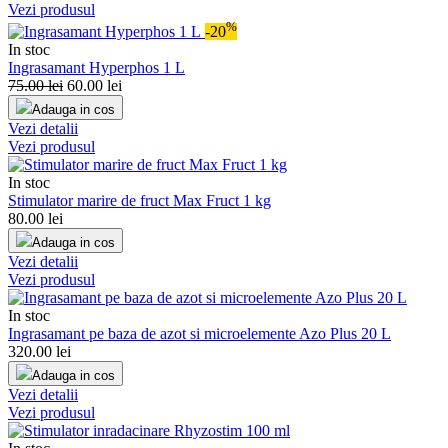
Vezi produsul
%
-20
In stoc
Ingrasamant Hyperphos 1 L
75.00
lei
60.00
lei
Adauga in cos
Vezi detalii
Vezi produsul
In stoc
Stimulator marire de fruct Max Fruct 1 kg
80.00
lei
Adauga in cos
Vezi detalii
Vezi produsul
In stoc
Ingrasamant pe baza de azot si microelemente Azo Plus 20 L
320.00
lei
Adauga in cos
Vezi detalii
Vezi produsul