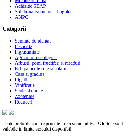
Metode de Plata
Achizitie SEAP
Solutionarea online a litigiilor
ANPC
Categorii
Seminte de plantat
Pesticide
Ingrasaminte
Agricultura ecologica
Arbusti, pomi fructiferi si rasaduri
Echipamente sere si solarii
Casa si gradina
Irigatii
Vinificatie
Scule si unelte
Zootehnie
Reduceri
Toate preturile sunt exprimate in lei si includ tva. Ofertele sunt
valabile in limita stocului disponibil