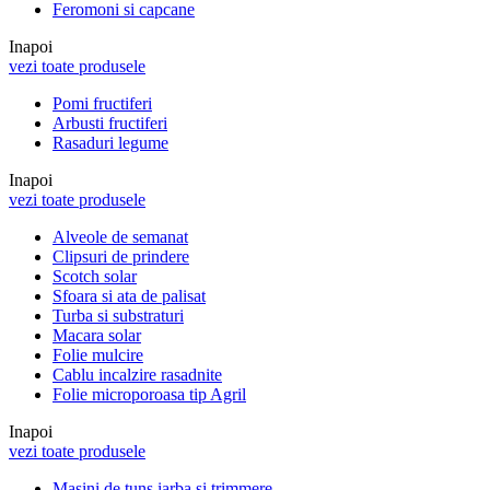
Feromoni si capcane
Inapoi
vezi toate produsele
Pomi fructiferi
Arbusti fructiferi
Rasaduri legume
Inapoi
vezi toate produsele
Alveole de semanat
Clipsuri de prindere
Scotch solar
Sfoara si ata de palisat
Turba si substraturi
Macara solar
Folie mulcire
Cablu incalzire rasadnite
Folie microporoasa tip Agril
Inapoi
vezi toate produsele
Masini de tuns iarba si trimmere