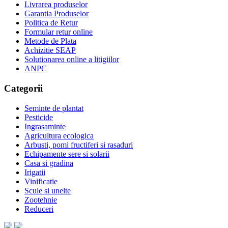
Livrarea produselor
Garantia Produselor
Politica de Retur
Formular retur online
Metode de Plata
Achizitie SEAP
Solutionarea online a litigiilor
ANPC
Categorii
Seminte de plantat
Pesticide
Ingrasaminte
Agricultura ecologica
Arbusti, pomi fructiferi si rasaduri
Echipamente sere si solarii
Casa si gradina
Irigatii
Vinificatie
Scule si unelte
Zootehnie
Reduceri