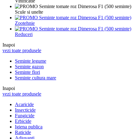
Vinificatie
Scule si unelte
Zootehnie
Reduceri
Inapoi
vezi toate produsele
Seminte legume
Seminte gazon
Seminte flori
Seminte cultura mare
Inapoi
vezi toate produsele
Acaricide
Insecticide
Fungicide
Erbicide
Igiena publica
Raticide
Adjuvanti