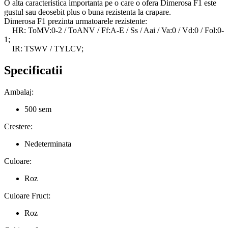
O alta caracteristica importanta pe o care o ofera Dimerosa F1 este
gustul sau deosebit plus o buna rezistenta la crapare.
Dimerosa F1 prezinta urmatoarele rezistente:
HR: ToMV:0-2 / ToANV / Ff:A-E / Ss / Aai / Va:0 / Vd:0 / Fol:0-
1;
IR: TSWV / TYLCV;
Specificatii
Ambalaj:
500 sem
Crestere:
Nedeterminata
Culoare:
Roz
Culoare Fruct:
Roz