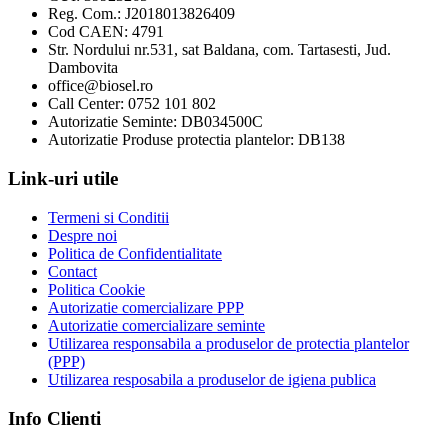
Reg. Com.: J2018013826409
Cod CAEN: 4791
Str. Nordului nr.531, sat Baldana, com. Tartasesti, Jud.
Dambovita
office@biosel.ro
Call Center: 0752 101 802
Autorizatie Seminte: DB034500C
Autorizatie Produse protectia plantelor: DB138
Link-uri utile
Termeni si Conditii
Despre noi
Politica de Confidentialitate
Contact
Politica Cookie
Autorizatie comercializare PPP
Autorizatie comercializare seminte
Utilizarea responsabila a produselor de protectia plantelor
(PPP)
Utilizarea resposabila a produselor de igiena publica
Info Clienti