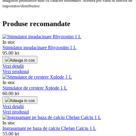
Imaginile produselor sunt cu caracter informativ. Acestea pot varia in functie de
importator/distribuitor.
Produse recomandate
In stoc
Stimulator inradacinare Rhyzostim 1 L
95.00
lei
Adauga in cos
Vezi detalii
Vezi produsul
In stoc
Stimulator de crestere Xplode 1 L
60.00
lei
Adauga in cos
Vezi detalii
Vezi produsul
In stoc
Ingrasamant pe baza de calciu Chelan Calciu 1 L
55.00
lei