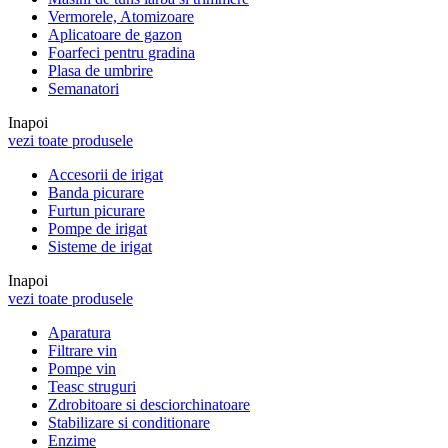
Vermorele, Atomizoare
Aplicatoare de gazon
Foarfeci pentru gradina
Plasa de umbrire
Semanatori
Inapoi
vezi toate produsele
Accesorii de irigat
Banda picurare
Furtun picurare
Pompe de irigat
Sisteme de irigat
Inapoi
vezi toate produsele
Aparatura
Filtrare vin
Pompe vin
Teasc struguri
Zdrobitoare si desciorchinatoare
Stabilizare si conditionare
Enzime