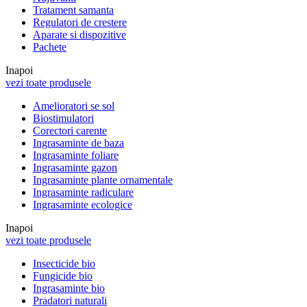
Tratament samanta
Regulatori de crestere
Aparate si dispozitive
Pachete
Inapoi
vezi toate produsele
Amelioratori se sol
Biostimulatori
Corectori carente
Ingrasaminte de baza
Ingrasaminte foliare
Ingrasaminte gazon
Ingrasaminte plante ornamentale
Ingrasaminte radiculare
Ingrasaminte ecologice
Inapoi
vezi toate produsele
Insecticide bio
Fungicide bio
Ingrasaminte bio
Pradatori naturali