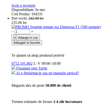
Scrie o recenzie
Disponibilitate:
In stoc
Cod Produs:
104331
Pret vechi:
242.00
lei
235.00
lei
−
+
Adauga in cos
Adaugati la favorite
Te ajutam să alegi produsul potrivit
0752.101.802
L–V 09:00–18:00
Finantare prin Tarfin
Ai o fitofarmacie sau un magazin agricol?
Magazin ales de peste
50.000 de clienti
Termen estimativ de livrare
2-4 zile lucratoare