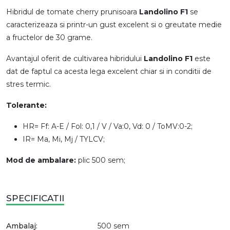
Hibridul de tomate cherry prunisoara
Landolino F1
se
caracterizeaza si printr-un gust excelent si o greutate medie
a fructelor de 30 grame.
Avantajul oferit de cultivarea hibridului
Landolino F1
este
dat de faptul ca acesta lega excelent chiar si in conditii de
stres termic.
Tolerante:
HR= Ff: A-E / Fol: 0,1 / V / Va:0, Vd: 0 / ToMV:0-2;
IR= Ma, Mi, Mj / TYLCV;
Mod de ambalare:
plic 500 sem;
SPECIFICATII
Ambalaj:
500 sem