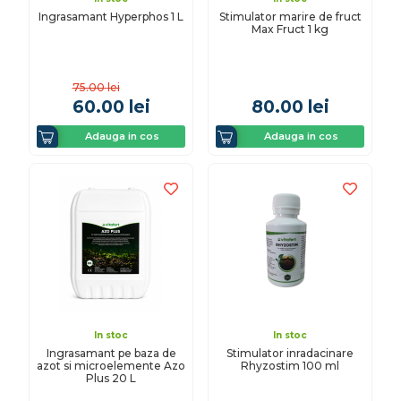
Ingrasamant Hyperphos 1 L
Stimulator marire de fruct
Max Fruct 1 kg
75.00
lei
60.00
lei
80.00
lei
Adauga in cos
Adauga in cos
In stoc
In stoc
Ingrasamant pe baza de
Stimulator inradacinare
azot si microelemente Azo
Rhyzostim 100 ml
Plus 20 L