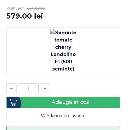
Pret vechi:
654.00
lei
579.00
lei
−
+
Adauga in cos
Adaugati la favorite