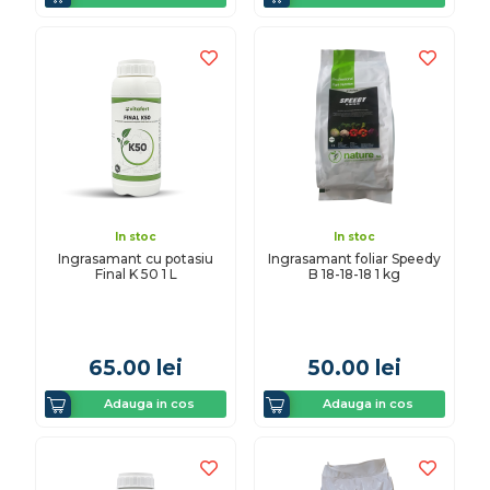
In stoc
In stoc
Ingrasamant cu potasiu
Ingrasamant foliar Speedy
Final K 50 1 L
B 18-18-18 1 kg
65.00
lei
50.00
lei
Adauga in cos
Adauga in cos