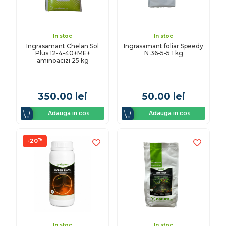
In stoc
In stoc
Ingrasamant Chelan Sol
Ingrasamant foliar Speedy
Plus 12-4-40+ME+
N 36-5-5 1 kg
aminoacizi 25 kg
350.00
lei
50.00
lei
Adauga in cos
Adauga in cos
%
-20
In stoc
In stoc