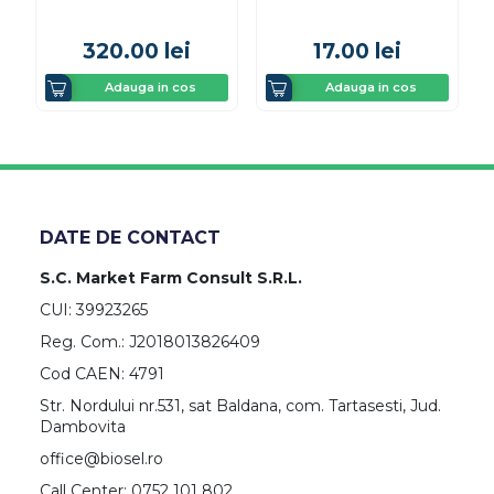
320.00
lei
17.00
lei
Adauga in cos
Adauga in cos
DATE DE CONTACT
S.C. Market Farm Consult S.R.L.
CUI: 39923265
Reg. Com.: J2018013826409
Cod CAEN: 4791
Str. Nordului nr.531, sat Baldana, com. Tartasesti, Jud.
Dambovita
office@biosel.ro
Call Center: 0752 101 802