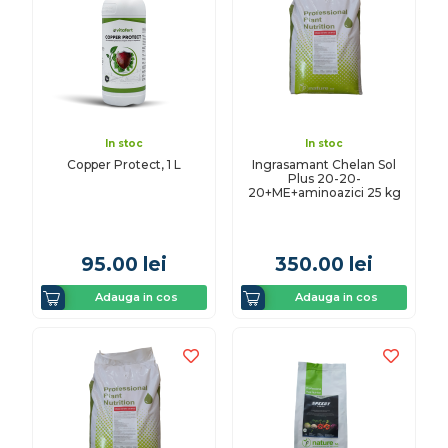
In stoc
In stoc
Copper Protect, 1 L
Ingrasamant Chelan Sol
Plus 20-20-
20+ME+aminoazici 25 kg
95.00
lei
350.00
lei
Adauga in cos
Adauga in cos