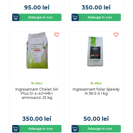
95.00
lei
350.00
lei
Adauga in cos
Adauga in cos
In stoc
In stoc
Ingrasamant Chelan Sol
Ingrasamant foliar Speedy
Plus 12-4-40+ME+
N 36-5-5 1 kg
aminoacizi 25 kg
350.00
lei
50.00
lei
Adauga in cos
Adauga in cos