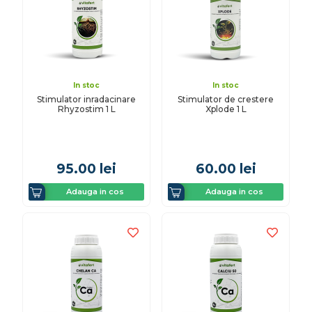
In stoc
In stoc
Stimulator inradacinare
Stimulator de crestere
Rhyzostim 1 L
Xplode 1 L
95.00
lei
60.00
lei
Adauga in cos
Adauga in cos