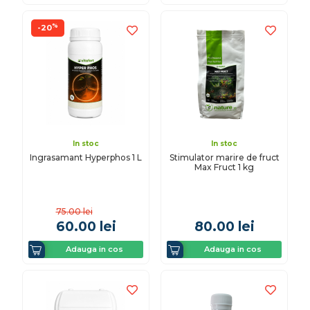
%
-20
In stoc
In stoc
Ingrasamant Hyperphos 1 L
Stimulator marire de fruct
Max Fruct 1 kg
75.00
lei
60.00
lei
80.00
lei
Adauga in cos
Adauga in cos