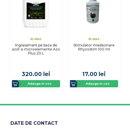
In stoc
In stoc
Ingrasamant pe baza de
Stimulator inradacinare
azot si microelemente Azo
Rhyzostim 100 ml
Plus 20 L
320.00
lei
17.00
lei
Adauga in cos
Adauga in cos
DATE DE CONTACT