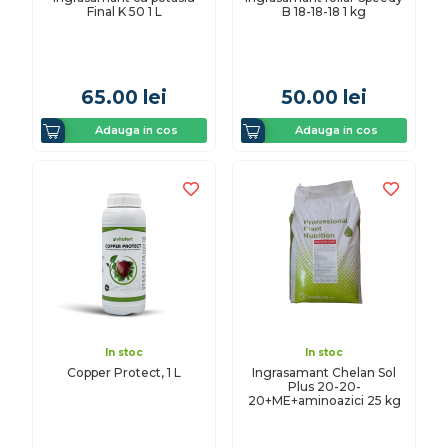
Final K 50 1 L
B 18-18-18 1 kg
65.00
lei
50.00
lei
Adauga in cos
Adauga in cos
In stoc
In stoc
Copper Protect, 1 L
Ingrasamant Chelan Sol
Plus 20-20-
20+ME+aminoazici 25 kg