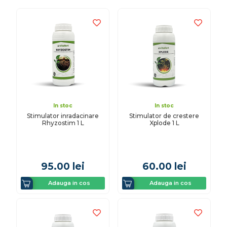
In stoc
In stoc
Stimulator inradacinare
Stimulator de crestere
Rhyzostim 1 L
Xplode 1 L
95.00
lei
60.00
lei
Adauga in cos
Adauga in cos