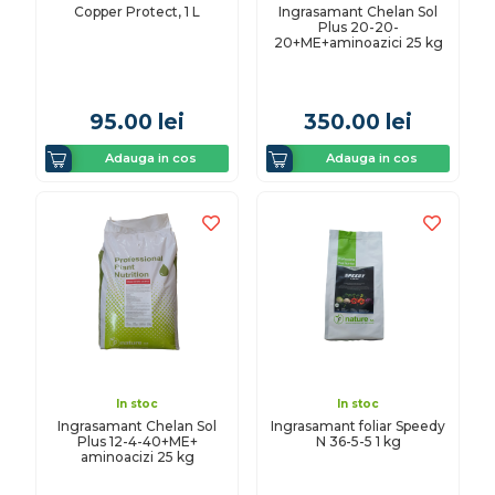
Copper Protect, 1 L
Ingrasamant Chelan Sol
Plus 20-20-
20+ME+aminoazici 25 kg
95.00
lei
350.00
lei
Adauga in cos
Adauga in cos
In stoc
In stoc
Ingrasamant Chelan Sol
Ingrasamant foliar Speedy
Plus 12-4-40+ME+
N 36-5-5 1 kg
aminoacizi 25 kg