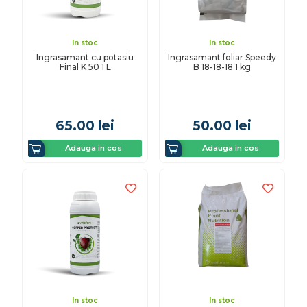
In stoc
In stoc
Ingrasamant cu potasiu
Ingrasamant foliar Speedy
Final K 50 1 L
B 18-18-18 1 kg
65.00
lei
50.00
lei
Adauga in cos
Adauga in cos
In stoc
In stoc