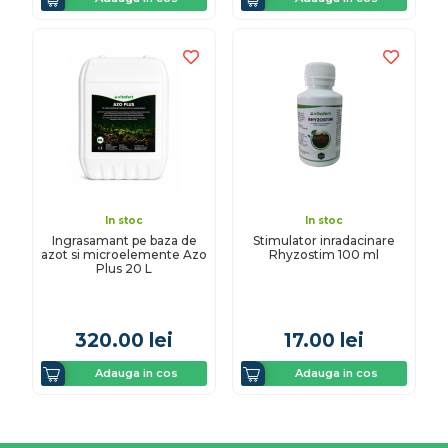
In stoc
In stoc
Ingrasamant pe baza de
Stimulator inradacinare
azot si microelemente Azo
Rhyzostim 100 ml
Plus 20 L
320.00
lei
17.00
lei
Adauga in cos
Adauga in cos