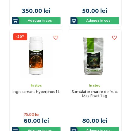
350.00
lei
50.00
lei
Adauga in cos
Adauga in cos
%
-20
In stoc
In stoc
Ingrasamant Hyperphos 1 L
Stimulator marire de fruct
Max Fruct 1 kg
75.00
lei
60.00
lei
80.00
lei
Adauga in cos
Adauga in cos