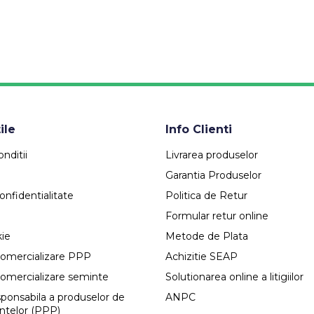
ile
Info Clienti
nditii
Livrarea produselor
Garantia Produselor
onfidentialitate
Politica de Retur
Formular retur online
kie
Metode de Plata
comercializare PPP
Achizitie SEAP
comercializare seminte
Solutionarea online a litigiilor
esponsabila a produselor de
ANPC
antelor (PPP)