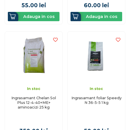
55.00
lei
60.00
lei
Adauga in cos
Adauga in cos
In stoc
In stoc
Ingrasamant Chelan Sol
Ingrasamant foliar Speedy
Plus 12-4-40+ME+
N 36-5-5 1 kg
aminoacizi 25 kg