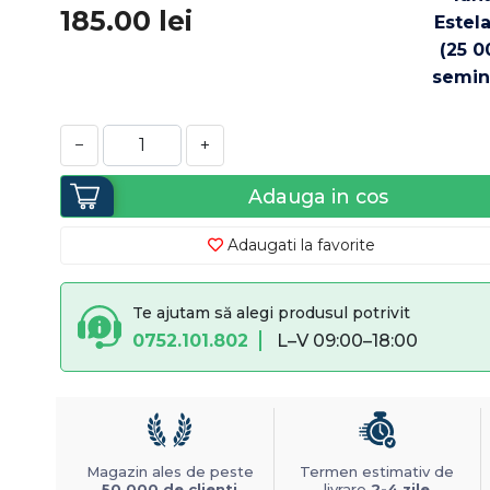
185.00
lei
−
+
Adauga in cos
Adaugati la favorite
Te ajutam să alegi produsul potrivit
0752.101.802
L–V 09:00–18:00
Magazin ales de peste
Termen estimativ de
50.000 de clienti
livrare
2-4 zile