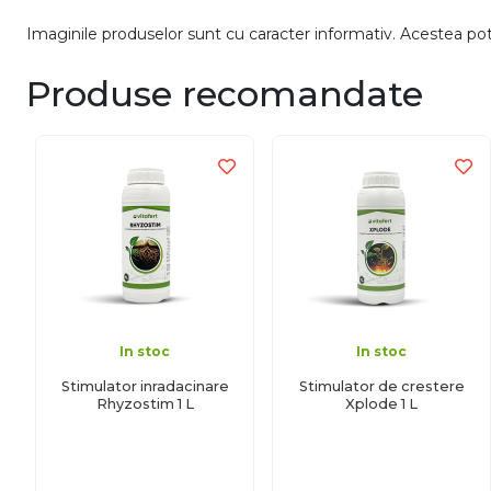
Imaginile produselor sunt cu caracter informativ. Acestea pot v
Produse recomandate
In stoc
In stoc
Stimulator inradacinare
Stimulator de crestere
Rhyzostim 1 L
Xplode 1 L