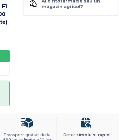
Ai o fitofarmacie sau un
magazin agricol?
Transport gratuit de la
Retur
simplu si rapid
699 lei, in limita a 10 kg