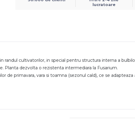
lucratoare
in randul cultivatorilor, in special pentru structura interna a bulb
osie. Planta dezvolta o rezistenta intermediara la Fusarium.
lturilor de primavara, vara si toamna (sezonul cald), ce se adapteaz