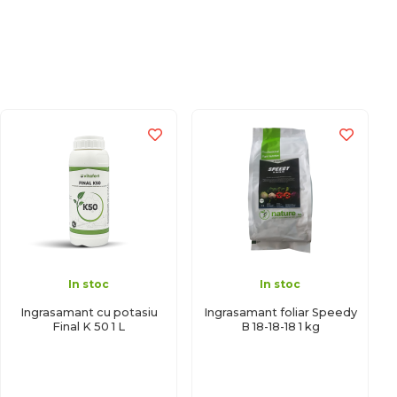
In stoc
In stoc
Ingrasamant cu potasiu
Ingrasamant foliar Speedy
Final K 50 1 L
B 18-18-18 1 kg