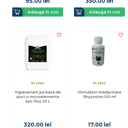
95.00
lei
350.00
lei
Adauga in cos
Adauga in cos
In stoc
In stoc
Ingrasamant pe baza de
Stimulator inradacinare
azot si microelemente
Rhyzostim 100 ml
Azo Plus 20 L
320.00
lei
17.00
lei