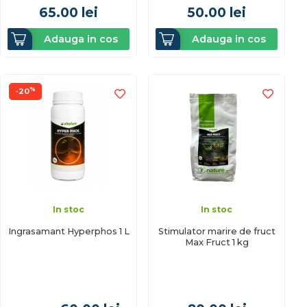
65.00
lei
50.00
lei
Adauga in cos
Adauga in cos
%
-20
In stoc
In stoc
Ingrasamant Hyperphos 1 L
Stimulator marire de fruct
Max Fruct 1 kg