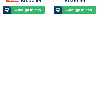
60.00
lei
80.00
lei
75.00
lei
Adauga in cos
Adauga in cos