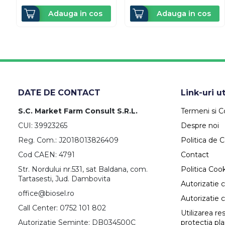
Adauga in cos
Adauga in cos
DATE DE CONTACT
Link-uri ut
S.C. Market Farm Consult S.R.L.
Termeni si Co
CUI: 39923265
Despre noi
Reg. Com.: J2018013826409
Politica de C
Cod CAEN: 4791
Contact
Str. Nordului nr.531, sat Baldana, com.
Politica Coo
Tartasesti, Jud. Dambovita
Autorizatie 
office@biosel.ro
Autorizatie 
Call Center: 0752 101 802
Utilizarea r
Autorizatie Seminte: DB034500C
protectia pl