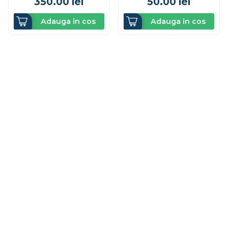
350.00
lei
50.00
lei
Adauga in cos
Adauga in cos