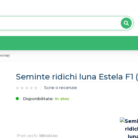
minte)
Seminte ridichi luna Estela F1
Scrie o recenzie
Disponibilitate:
In stoc
Pret vechi:
189.00
lei