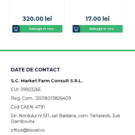
320.00
lei
17.00
lei
Adauga in cos
Adauga in cos
DATE DE CONTACT
S.C. Market Farm Consult S.R.L.
CUI: 39923265
Reg. Com.: J2018013826409
Cod CAEN: 4791
Str. Nordului nr.531, sat Baldana, com. Tartasesti, Jud.
Dambovita
office@biosel.ro