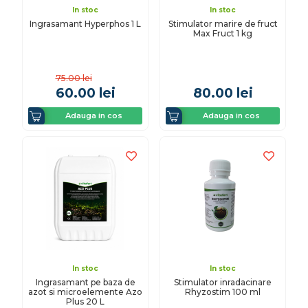
In stoc
In stoc
Ingrasamant Hyperphos 1 L
Stimulator marire de fruct
Max Fruct 1 kg
75.00
lei
60.00
lei
80.00
lei
Adauga in cos
Adauga in cos
In stoc
In stoc
Ingrasamant pe baza de
Stimulator inradacinare
azot si microelemente Azo
Rhyzostim 100 ml
Plus 20 L