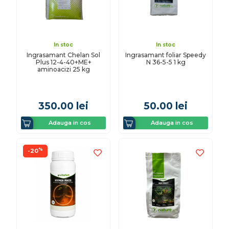
In stoc
In stoc
Ingrasamant Chelan Sol
Ingrasamant foliar Speedy
Plus 12-4-40+ME+
N 36-5-5 1 kg
aminoacizi 25 kg
350.00
lei
50.00
lei
Adauga in cos
Adauga in cos
%
-20