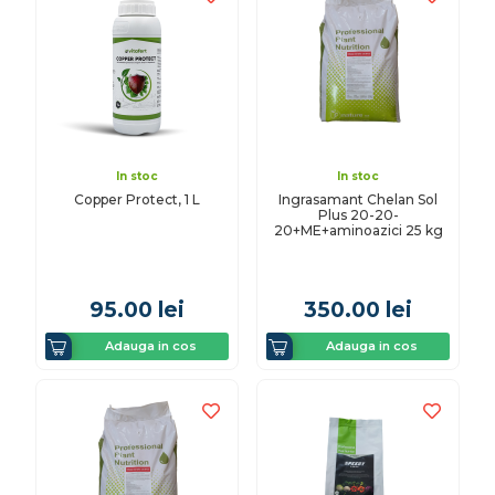
In stoc
In stoc
Copper Protect, 1 L
Ingrasamant Chelan Sol
Plus 20-20-
20+ME+aminoazici 25 kg
95.00
lei
350.00
lei
Adauga in cos
Adauga in cos