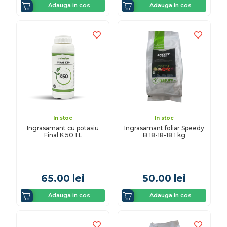
Adauga in cos
Adauga in cos
In stoc
In stoc
Ingrasamant cu potasiu
Ingrasamant foliar Speedy
Final K 50 1 L
B 18-18-18 1 kg
65.00
lei
50.00
lei
Adauga in cos
Adauga in cos