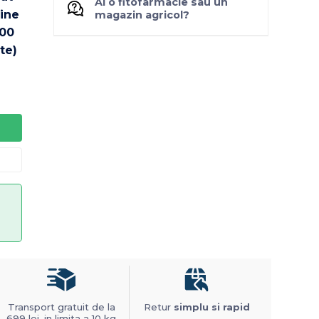
Ai o fitofarmacie sau un
magazin agricol?
Transport gratuit de la
Retur
simplu si rapid
699 lei, in limita a 10 kg