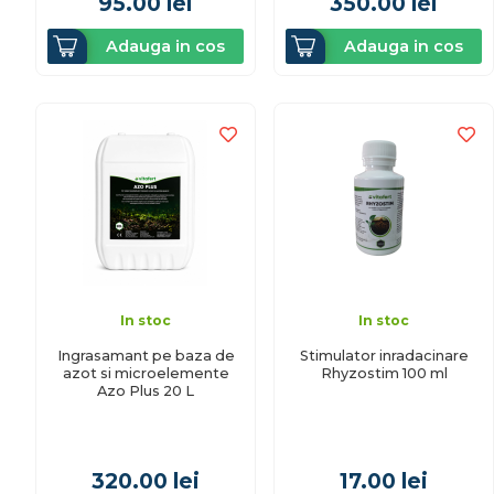
95.00
lei
350.00
lei
Adauga in cos
Adauga in cos
In stoc
In stoc
Ingrasamant pe baza de
Stimulator inradacinare
azot si microelemente
Rhyzostim 100 ml
Azo Plus 20 L
320.00
lei
17.00
lei