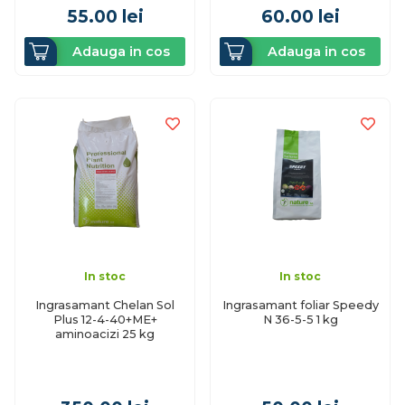
55.00
lei
60.00
lei
Adauga in cos
Adauga in cos
In stoc
In stoc
Ingrasamant Chelan Sol
Ingrasamant foliar Speedy
Plus 12-4-40+ME+
N 36-5-5 1 kg
aminoacizi 25 kg