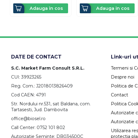
Adauga in cos
Adauga in cos
DATE DE CONTACT
Link-uri ut
S.C. Market Farm Consult S.R.L.
Termeni si Co
CUI: 39923265
Despre noi
Reg. Com.: J2018013826409
Politica de C
Cod CAEN: 4791
Contact
Str. Nordului nr.531, sat Baldana, com.
Politica Coo
Tartasesti, Jud. Dambovita
Autorizatie 
office@biosel.ro
Autorizatie 
Call Center: 0752 101 802
Utilizarea r
Autorizatie Seminte: DB034500C
protectia pl