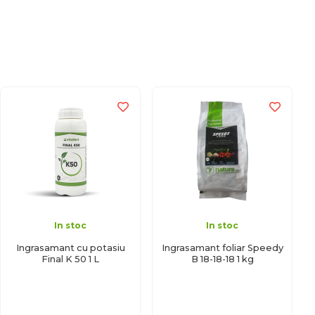
In stoc
In stoc
Ingrasamant cu potasiu
Ingrasamant foliar Speedy
Final K 50 1 L
B 18-18-18 1 kg