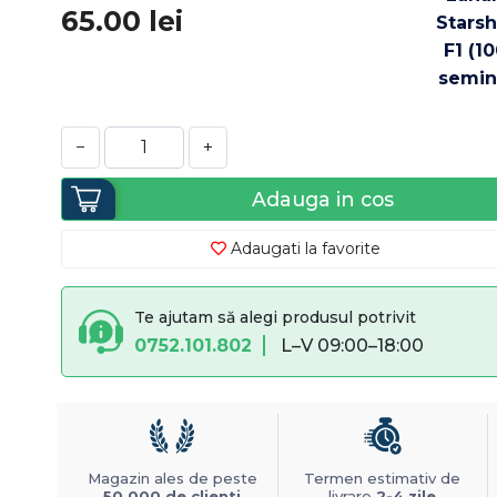
65.00
lei
−
+
Adauga in cos
Adaugati la favorite
Te ajutam să alegi produsul potrivit
0752.101.802
L–V 09:00–18:00
Magazin ales de peste
Termen estimativ de
50.000 de clienti
livrare
2-4 zile