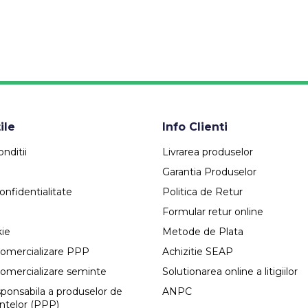
ile
Info Clienti
nditii
Livrarea produselor
Garantia Produselor
onfidentialitate
Politica de Retur
Formular retur online
kie
Metode de Plata
comercializare PPP
Achizitie SEAP
comercializare seminte
Solutionarea online a litigiilor
esponsabila a produselor de
ANPC
antelor (PPP)