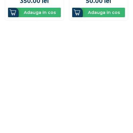
350.00
lei
50.00
lei
Adauga in cos
Adauga in cos