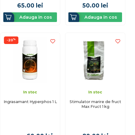
65.00
lei
50.00
lei
Adauga in cos
Adauga in cos
%
-20
In stoc
In stoc
Ingrasamant Hyperphos 1 L
Stimulator marire de fruct
Max Fruct 1 kg