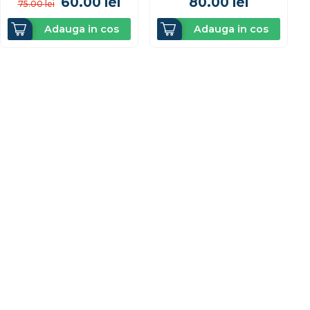
60.00
lei
80.00
lei
75.00
lei
Adauga in cos
Adauga in cos