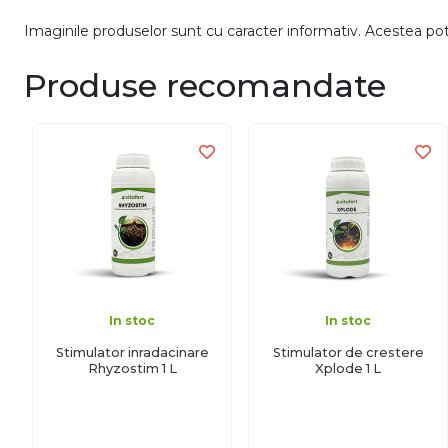
Imaginile produselor sunt cu caracter informativ. Acestea pot v
Produse recomandate
In stoc
In stoc
Stimulator inradacinare
Stimulator de crestere
Rhyzostim 1 L
Xplode 1 L