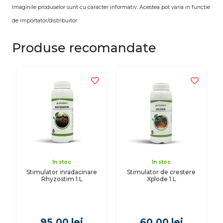
Imaginile produselor sunt cu caracter informativ. Acestea pot varia in functie
de importator/distribuitor.
Produse recomandate
In stoc
In stoc
Stimulator inradacinare
Stimulator de crestere
Rhyzostim 1 L
Xplode 1 L
95.00
lei
60.00
lei