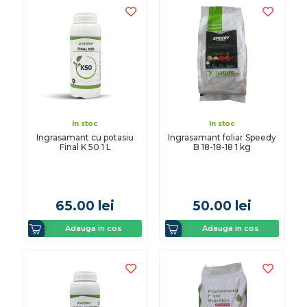
In stoc
In stoc
Ingrasamant cu potasiu
Ingrasamant foliar Speedy
Final K 50 1 L
B 18-18-18 1 kg
65.00
lei
50.00
lei
Adauga in cos
Adauga in cos