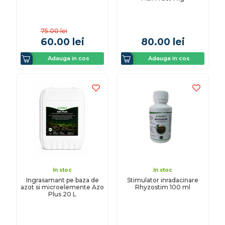
75.00
lei
60.00
lei
80.00
lei
Adauga in cos
Adauga in cos
In stoc
In stoc
Ingrasamant pe baza de
Stimulator inradacinare
azot si microelemente Azo
Rhyzostim 100 ml
Plus 20 L