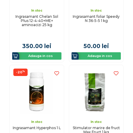
In stoc
In stoc
Ingrasamant Chelan Sol
Ingrasamant foliar Speedy
Plus 12-4-40+ME+
N 36-5-5 1 kg
aminoacizi 25 kg
350.00
lei
50.00
lei
Adauga in cos
Adauga in cos
%
-20
In stoc
In stoc
Ingrasamant Hyperphos 1 L
Stimulator marire de fruct
Max Fruct 1 kg