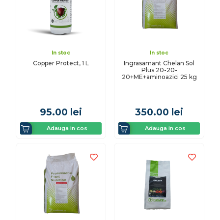
In stoc
In stoc
Copper Protect, 1 L
Ingrasamant Chelan Sol
Plus 20-20-
20+ME+aminoazici 25 kg
95.00
lei
350.00
lei
Adauga in cos
Adauga in cos