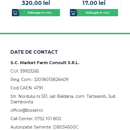
320.00
lei
17.00
lei
Adauga in cos
Adauga in cos
DATE DE CONTACT
S.C. Market Farm Consult S.R.L.
CUI: 39923265
Reg. Com.: J2018013826409
Cod CAEN: 4791
Str. Nordului nr.531, sat Baldana, com. Tartasesti, Jud.
Dambovita
office@biosel.ro
Call Center: 0752 101 802
Autorizatie Seminte: DB034500C