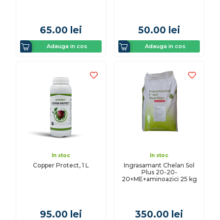
65.00
lei
50.00
lei
Adauga in cos
Adauga in cos
In stoc
In stoc
Copper Protect, 1 L
Ingrasamant Chelan Sol
Plus 20-20-
20+ME+aminoazici 25 kg
95.00
lei
350.00
lei