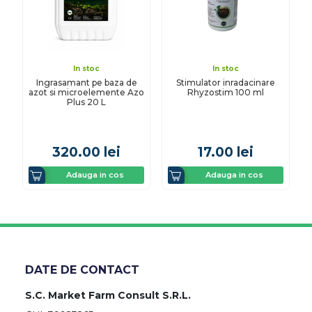
In stoc
In stoc
Ingrasamant pe baza de
Stimulator inradacinare
azot si microelemente Azo
Rhyzostim 100 ml
Plus 20 L
320.00
lei
17.00
lei
Adauga in cos
Adauga in cos
DATE DE CONTACT
S.C. Market Farm Consult S.R.L.