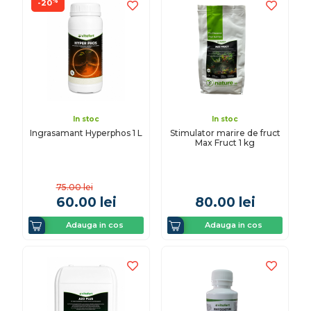
%
-20
In stoc
In stoc
Ingrasamant Hyperphos 1 L
Stimulator marire de fruct
Max Fruct 1 kg
75.00
lei
60.00
lei
80.00
lei
Adauga in cos
Adauga in cos