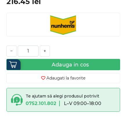
216.45
lei
−
+
Adauga in cos
Adaugati la favorite
Te ajutam să alegi produsul potrivit
0752.101.802
L–V 09:00–18:00