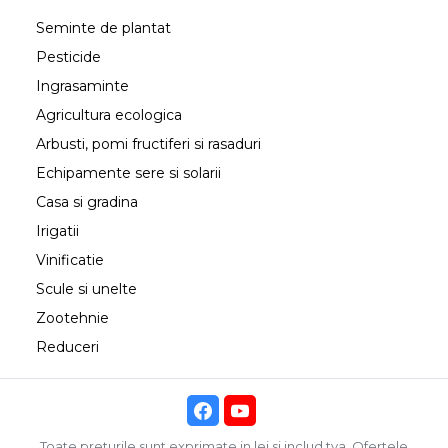
Seminte de plantat
Pesticide
Ingrasaminte
Agricultura ecologica
Arbusti, pomi fructiferi si rasaduri
Echipamente sere si solarii
Casa si gradina
Irigatii
Vinificatie
Scule si unelte
Zootehnie
Reduceri
Toate preturile sunt exprimate in lei si includ tva. Ofertele