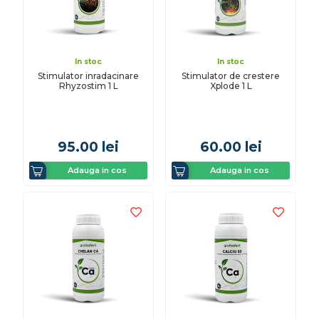
In stoc
In stoc
Stimulator inradacinare
Stimulator de crestere
Rhyzostim 1 L
Xplode 1 L
95.00
lei
60.00
lei
Adauga in cos
Adauga in cos