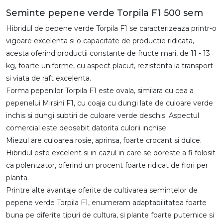
Seminte pepene verde Torpila F1 500 sem
Hibridul de pepene verde Torpila F1 se caracterizeaza printr-o
vigoare excelenta si o capacitate de productie ridicata,
acesta oferind productii constante de fructe mari, de 11 - 13
kg, foarte uniforme, cu aspect placut, rezistenta la transport
si viata de raft excelenta.
Forma pepenilor Torpila F1 este ovala, similara cu cea a
pepenelui Mirsini F1, cu coaja cu dungi late de culoare verde
inchis si dungi subtiri de culoare verde deschis. Aspectul
comercial este deosebit datorita culorii inchise.
Miezul are culoarea rosie, aprinsa, foarte crocant si dulce.
Hibridul este excelent si in cazul in care se doreste a fi folosit
ca polenizator, oferind un procent foarte ridicat de flori per
planta.
Printre alte avantaje oferite de cultivarea semintelor de
pepene verde Torpila F1, enumeram adaptabilitatea foarte
buna pe diferite tipuri de cultura, si plante foarte puternice si