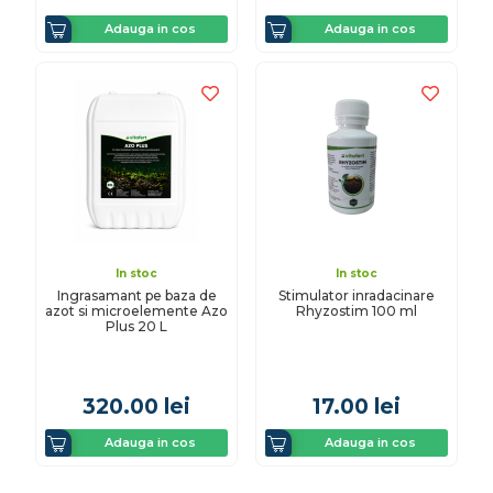
Adauga in cos
Adauga in cos
In stoc
In stoc
Ingrasamant pe baza de
Stimulator inradacinare
azot si microelemente Azo
Rhyzostim 100 ml
Plus 20 L
320.00
lei
17.00
lei
Adauga in cos
Adauga in cos