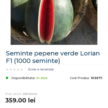
Seminte pepene verde Lorian
F1 (1000 seminte)
Scrie o recenzie
Disponibilitate:
In stoc
Cod Produs:
103571
Pret vechi:
367.00
lei
359.00
lei