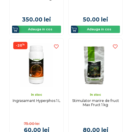
350.00
lei
50.00
lei
Adauga in cos
Adauga in cos
%
-20
In stoc
In stoc
Ingrasamant Hyperphos 1 L
Stimulator marire de fruct
Max Fruct 1 kg
75.00
lei
60.00
lei
80.00
lei