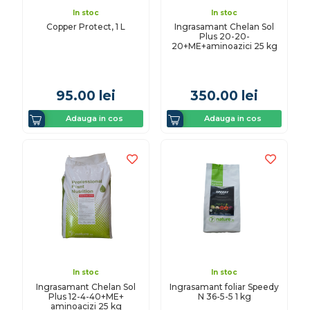
In stoc
In stoc
Copper Protect, 1 L
Ingrasamant Chelan Sol
Plus 20-20-
20+ME+aminoazici 25 kg
95.00
lei
350.00
lei
Adauga in cos
Adauga in cos
In stoc
In stoc
Ingrasamant Chelan Sol
Ingrasamant foliar Speedy
Plus 12-4-40+ME+
N 36-5-5 1 kg
aminoacizi 25 kg