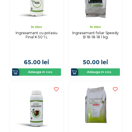
In stoc
In stoc
Ingrasamant cu potasiu
Ingrasamant foliar Speedy
Final K 50 1 L
B 18-18-18 1 kg
65.00
lei
50.00
lei
Adauga in cos
Adauga in cos