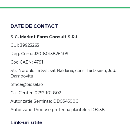
DATE DE CONTACT
S.C. Market Farm Consult S.R.L.
CUI: 39923265
Reg. Com.: J2018013826409
Cod CAEN: 4791
Str. Nordului nr.531, sat Baldana, com. Tartasesti, Jud.
Dambovita
office@biosel.ro
Call Center: 0752 101 802
Autorizatie Seminte: DB034500C
Autorizatie Produse protectia plantelor: DB138
Link-uri utile