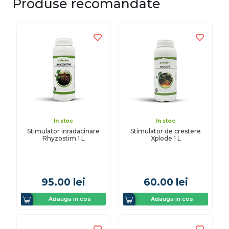
Produse recomandate
In stoc
In stoc
Stimulator inradacinare
Stimulator de crestere
Rhyzostim 1 L
Xplode 1 L
95.00
lei
60.00
lei
Adauga in cos
Adauga in cos