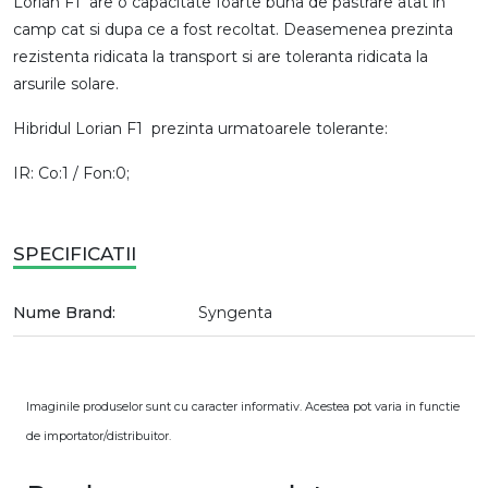
Lorian F1 are o capacitate foarte buna de pastrare atat in
camp cat si dupa ce a fost recoltat. Deasemenea prezinta
rezistenta ridicata la transport si are toleranta ridicata la
arsurile solare.
Hibridul Lorian F1 prezinta urmatoarele tolerante:
IR: Co:1 / Fon:0;
SPECIFICATII
Nume Brand:
Syngenta
Imaginile produselor sunt cu caracter informativ. Acestea pot varia in functie
de importator/distribuitor.