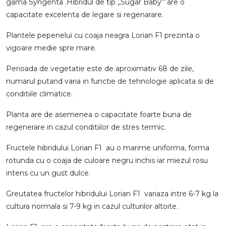
gama Syngenta .Hibridul de tip ,,Sugar Baby'' are o
capacitate excelenta de legare si regenarare.
Plantele pepenelui cu coaja neagra Lorian F1 prezinta o
vigoare medie spre mare.
Perioada de vegetatie este de aproximativ 68 de zile,
numarul putand varia in functie de tehnologie aplicata si de
conditiile climatice.
Planta are de asemenea o capacitate foarte buna de
regenerare in cazul conditiilor de stres termic.
Fructele hibridului Lorian F1 au o marime uniforma, forma
rotunda cu o coaja de culoare negru inchis iar miezul rosu
intens cu un gust dulce.
Greutatea fructelor hibridului Lorian F1 variaza intre 6-7 kg la
cultura normala si 7-9 kg in cazul culturilor altoite.