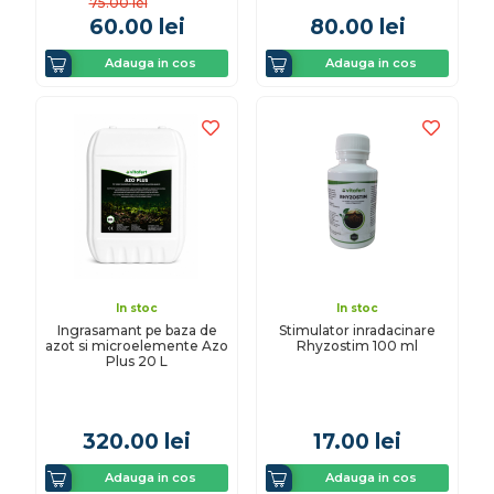
75.00
lei
60.00
lei
80.00
lei
Adauga in cos
Adauga in cos
In stoc
In stoc
Ingrasamant pe baza de
Stimulator inradacinare
azot si microelemente Azo
Rhyzostim 100 ml
Plus 20 L
320.00
lei
17.00
lei
Adauga in cos
Adauga in cos