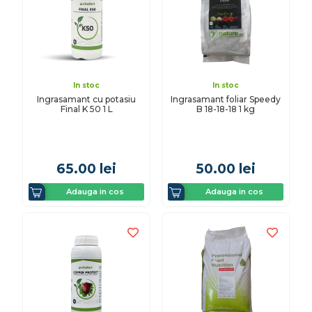
In stoc
In stoc
Ingrasamant cu potasiu
Ingrasamant foliar Speedy
Final K 50 1 L
B 18-18-18 1 kg
65.00
lei
50.00
lei
Adauga in cos
Adauga in cos