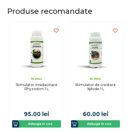
Produse recomandate
In stoc
In stoc
Stimulator inradacinare
Stimulator de crestere
Rhyzostim 1 L
Xplode 1 L
95.00
lei
60.00
lei
Adauga in cos
Adauga in cos