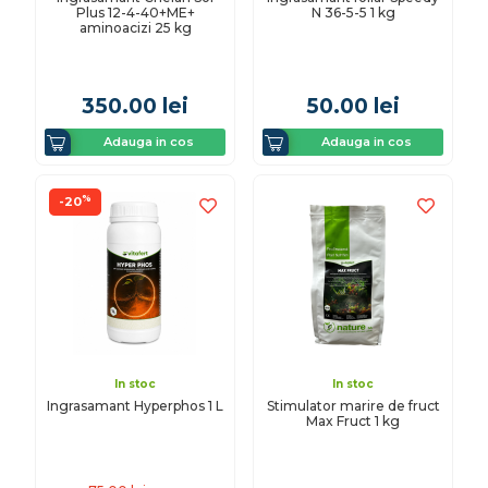
Plus 12-4-40+ME+
N 36-5-5 1 kg
aminoacizi 25 kg
350.00
lei
50.00
lei
Adauga in cos
Adauga in cos
%
-20
In stoc
In stoc
Ingrasamant Hyperphos 1 L
Stimulator marire de fruct
Max Fruct 1 kg