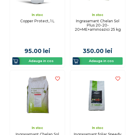
In stoc
In stoc
Copper Protect, 1 L
Ingrasamant Chelan Sol
Plus 20-20-
20+ME+aminoazici 25 kg
95.00
lei
350.00
lei
Adauga in cos
Adauga in cos
In stoc
In stoc
Ingrasamant Chelan Sol
Ingrasamant foliar Speedy