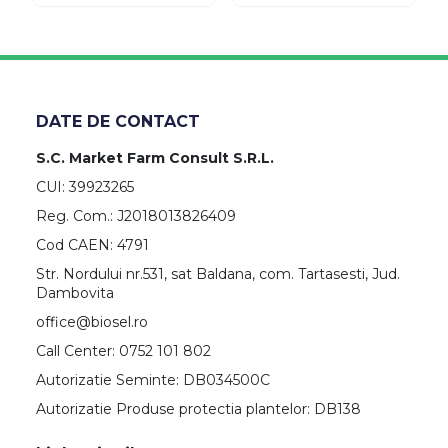
DATE DE CONTACT
S.C. Market Farm Consult S.R.L.
CUI: 39923265
Reg. Com.: J2018013826409
Cod CAEN: 4791
Str. Nordului nr.531, sat Baldana, com. Tartasesti, Jud.
Dambovita
office@biosel.ro
Call Center: 0752 101 802
Autorizatie Seminte: DB034500C
Autorizatie Produse protectia plantelor: DB138