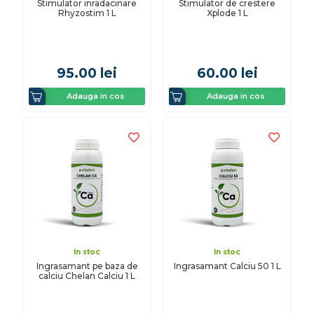
Stimulator inradacinare
Stimulator de crestere
Rhyzostim 1 L
Xplode 1 L
95.00
lei
60.00
lei
Adauga in cos
Adauga in cos
In stoc
In stoc
Ingrasamant pe baza de
Ingrasamant Calciu 50 1 L
calciu Chelan Calciu 1 L