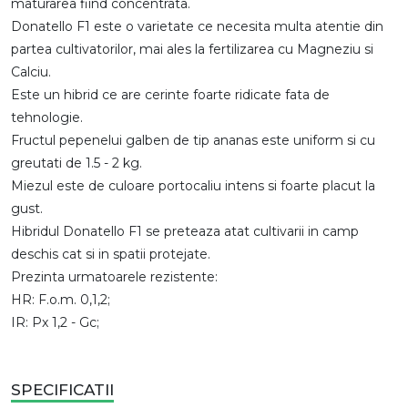
maturarea fiind concentrata.
Donatello F1 este o varietate ce necesita multa atentie din
partea cultivatorilor, mai ales la fertilizarea cu Magneziu si
Calciu.
Este un hibrid ce are cerinte foarte ridicate fata de
tehnologie.
Fructul pepenelui galben de tip ananas este uniform si cu
greutati de 1.5 - 2 kg.
Miezul este de culoare portocaliu intens si foarte placut la
gust.
Hibridul Donatello F1 se preteaza atat cultivarii in camp
deschis cat si in spatii protejate.
Prezinta urmatoarele rezistente:
HR: F.o.m. 0,1,2;
IR: Px 1,2 - Gc;
SPECIFICATII