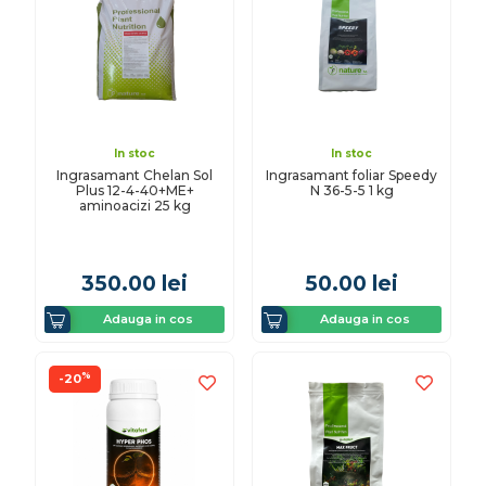
In stoc
In stoc
Ingrasamant Chelan Sol
Ingrasamant foliar Speedy
Plus 12-4-40+ME+
N 36-5-5 1 kg
aminoacizi 25 kg
350.00
lei
50.00
lei
Adauga in cos
Adauga in cos
%
-20