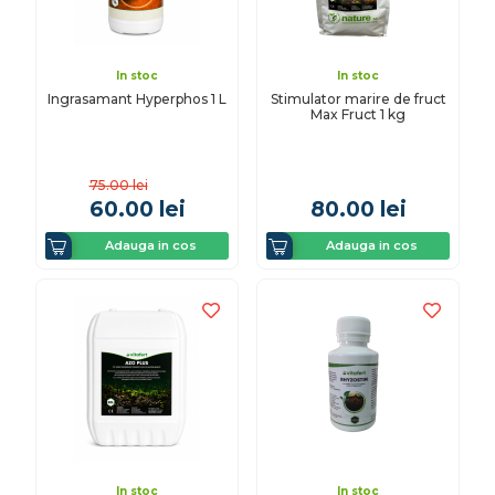
In stoc
In stoc
Ingrasamant Hyperphos 1 L
Stimulator marire de fruct
Max Fruct 1 kg
75.00
lei
60.00
lei
80.00
lei
Adauga in cos
Adauga in cos
In stoc
In stoc