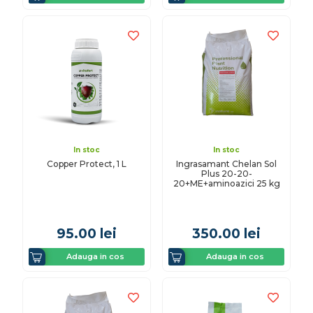
In stoc
In stoc
Copper Protect, 1 L
Ingrasamant Chelan Sol
Plus 20-20-
20+ME+aminoazici 25 kg
95.00
lei
350.00
lei
Adauga in cos
Adauga in cos