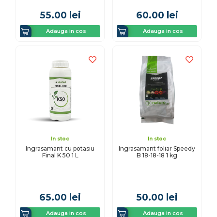
55.00
lei
60.00
lei
Adauga in cos
Adauga in cos
In stoc
In stoc
Ingrasamant cu potasiu
Ingrasamant foliar Speedy
Final K 50 1 L
B 18-18-18 1 kg
65.00
lei
50.00
lei
Adauga in cos
Adauga in cos