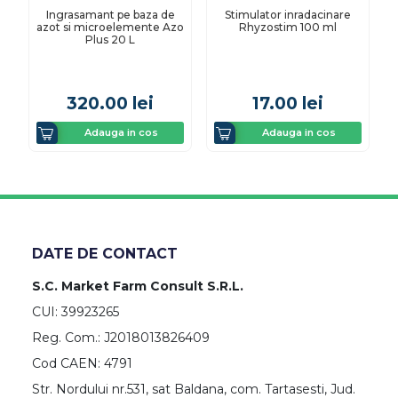
Ingrasamant pe baza de
Stimulator inradacinare
azot si microelemente Azo
Rhyzostim 100 ml
Plus 20 L
320.00
lei
17.00
lei
Adauga in cos
Adauga in cos
DATE DE CONTACT
S.C. Market Farm Consult S.R.L.
CUI: 39923265
Reg. Com.: J2018013826409
Cod CAEN: 4791
Str. Nordului nr.531, sat Baldana, com. Tartasesti, Jud.