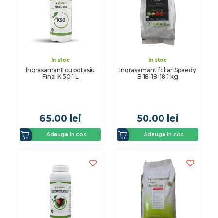
In stoc
In stoc
Ingrasamant cu potasiu
Ingrasamant foliar Speedy
Final K 50 1 L
B 18-18-18 1 kg
65.00
lei
50.00
lei
Adauga in cos
Adauga in cos