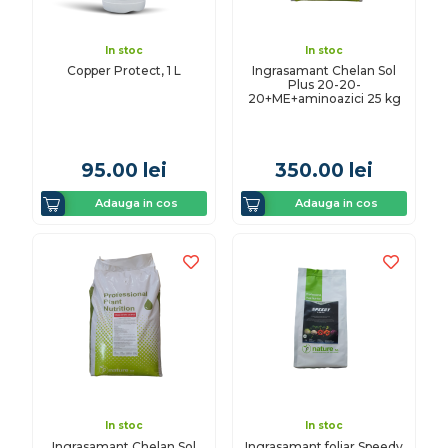
In stoc
In stoc
Copper Protect, 1 L
Ingrasamant Chelan Sol
Plus 20-20-
20+ME+aminoazici 25 kg
95.00
lei
350.00
lei
Adauga in cos
Adauga in cos
In stoc
In stoc
Ingrasamant Chelan Sol
Ingrasamant foliar Speedy