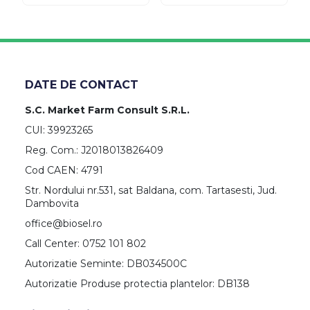
DATE DE CONTACT
S.C. Market Farm Consult S.R.L.
CUI: 39923265
Reg. Com.: J2018013826409
Cod CAEN: 4791
Str. Nordului nr.531, sat Baldana, com. Tartasesti, Jud.
Dambovita
office@biosel.ro
Call Center: 0752 101 802
Autorizatie Seminte: DB034500C
Autorizatie Produse protectia plantelor: DB138