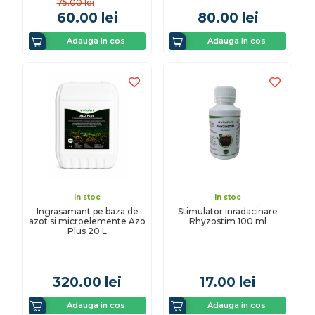
75.00
lei
60.00
lei
80.00
lei
Adauga in cos
Adauga in cos
In stoc
In stoc
Ingrasamant pe baza de
Stimulator inradacinare
azot si microelemente Azo
Rhyzostim 100 ml
Plus 20 L
320.00
lei
17.00
lei
Adauga in cos
Adauga in cos