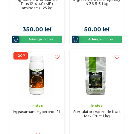
Plus 12-4-40+ME+
N 36-5-5 1 kg
aminoacizi 25 kg
350.00
lei
50.00
lei
Adauga in cos
Adauga in cos
%
-20
In stoc
In stoc
Ingrasamant Hyperphos 1 L
Stimulator marire de fruct
Max Fruct 1 kg