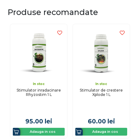
Produse recomandate
In stoc
In stoc
Stimulator inradacinare
Stimulator de crestere
Rhyzostim 1 L
Xplode 1 L
95.00
lei
60.00
lei
Adauga in cos
Adauga in cos