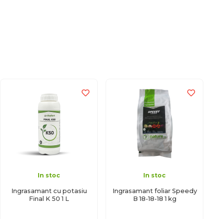
In stoc
In stoc
Ingrasamant cu potasiu
Ingrasamant foliar Speedy
Final K 50 1 L
B 18-18-18 1 kg