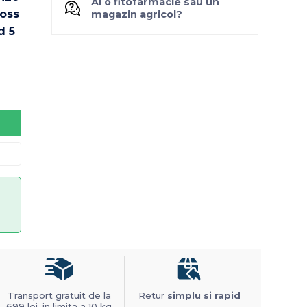
Ai o fitofarmacie sau un
magazin agricol?
Transport gratuit de la
Retur
simplu si rapid
699 lei, in limita a 10 kg