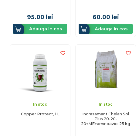
95.00
lei
60.00
lei
Adauga in cos
Adauga in cos
In stoc
In stoc
Copper Protect, 1 L
Ingrasamant Chelan Sol
Plus 20-20-
20+ME+aminoazici 25 kg