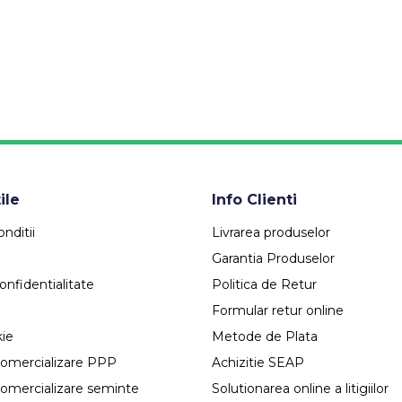
ile
Info Clienti
nditii
Livrarea produselor
Garantia Produselor
onfidentialitate
Politica de Retur
Formular retur online
kie
Metode de Plata
comercializare PPP
Achizitie SEAP
comercializare seminte
Solutionarea online a litigiilor