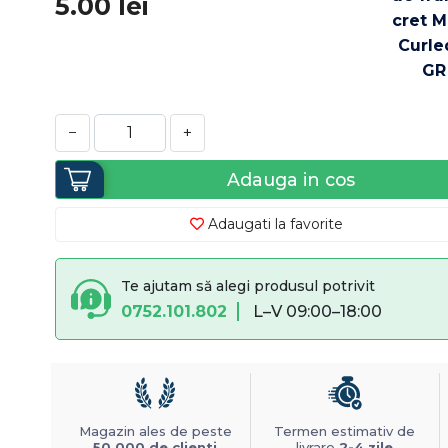
5.00
lei
−
+
Adauga in cos
Adaugati la favorite
Te ajutam să alegi produsul potrivit
0752.101.802
L–V 09:00–18:00
Magazin ales de peste
Termen estimativ de
50.000 de clienti
livrare
2-4 zile