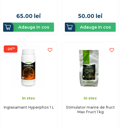
65.00
lei
50.00
lei
Adauga in cos
Adauga in cos
%
-20
In stoc
In stoc
Ingrasamant Hyperphos 1 L
Stimulator marire de fruct
Max Fruct 1 kg