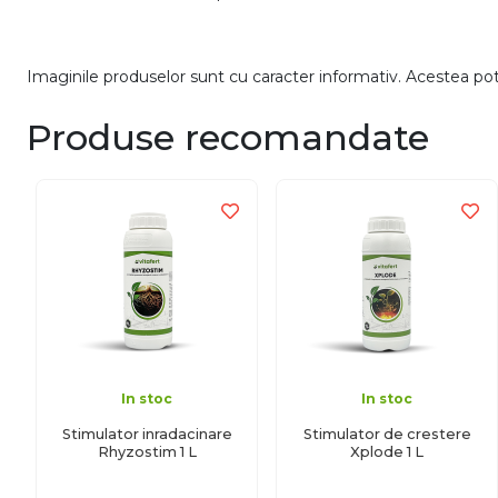
Imaginile produselor sunt cu caracter informativ. Acestea pot v
Produse recomandate
In stoc
In stoc
Stimulator inradacinare
Stimulator de crestere
Rhyzostim 1 L
Xplode 1 L