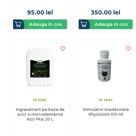
95.00
lei
350.00
lei
Adauga in cos
Adauga in cos
In stoc
In stoc
Ingrasamant pe baza de
Stimulator inradacinare
azot si microelemente
Rhyzostim 100 ml
Azo Plus 20 L