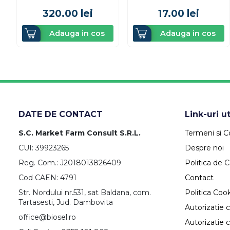
320.00
lei
17.00
lei
Adauga in cos
Adauga in cos
DATE DE CONTACT
Link-uri ut
S.C. Market Farm Consult S.R.L.
Termeni si Co
CUI: 39923265
Despre noi
Reg. Com.: J2018013826409
Politica de C
Cod CAEN: 4791
Contact
Str. Nordului nr.531, sat Baldana, com.
Politica Coo
Tartasesti, Jud. Dambovita
Autorizatie 
office@biosel.ro
Autorizatie 