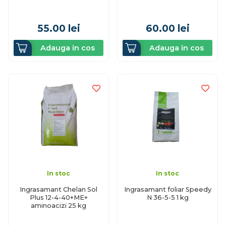
55.00
lei
60.00
lei
Adauga in cos
Adauga in cos
In stoc
In stoc
Ingrasamant Chelan Sol
Ingrasamant foliar Speedy
Plus 12-4-40+ME+
N 36-5-5 1 kg
aminoacizi 25 kg