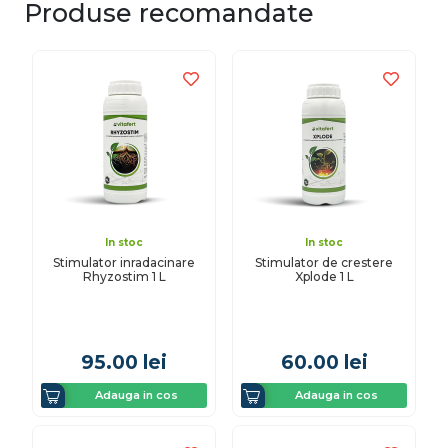
Produse recomandate
In stoc
In stoc
Stimulator inradacinare
Stimulator de crestere
Rhyzostim 1 L
Xplode 1 L
95.00
lei
60.00
lei
Adauga in cos
Adauga in cos