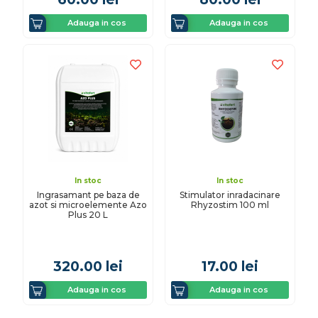
Adauga in cos
Adauga in cos
In stoc
In stoc
Ingrasamant pe baza de
Stimulator inradacinare
azot si microelemente Azo
Rhyzostim 100 ml
Plus 20 L
320.00
lei
17.00
lei
Adauga in cos
Adauga in cos