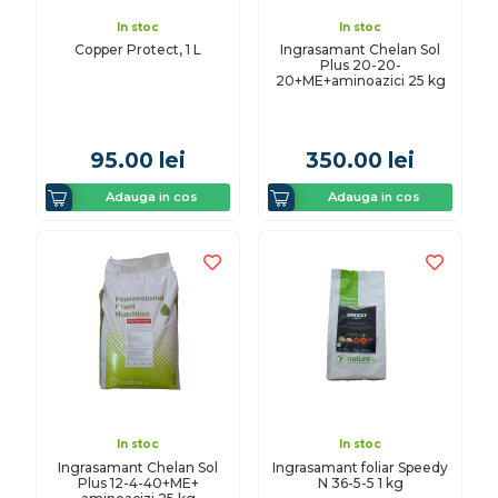
In stoc
In stoc
Copper Protect, 1 L
Ingrasamant Chelan Sol
Plus 20-20-
20+ME+aminoazici 25 kg
95.00
lei
350.00
lei
Adauga in cos
Adauga in cos
In stoc
In stoc
Ingrasamant Chelan Sol
Ingrasamant foliar Speedy
Plus 12-4-40+ME+
N 36-5-5 1 kg