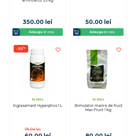
aminoacizi 25 kg
350.00
lei
50.00
lei
Adauga in cos
Adauga in cos
%
-20
In stoc
In stoc
Ingrasamant Hyperphos 1 L
Stimulator marire de fruct
Max Fruct 1 kg
75.00
lei
60.00
lei
80.00
lei