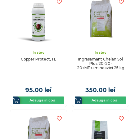
In stoc
In stoc
Copper Protect, 1 L
Ingrasamant Chelan Sol
Plus 20-20-
20+ME+aminoazici 25 kg
95.00
lei
350.00
lei
Adauga in cos
Adauga in cos