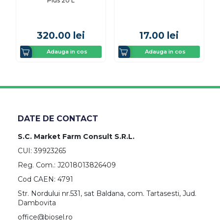
Plus 20 L
320.00
lei
17.00
lei
Adauga in cos
Adauga in cos
DATE DE CONTACT
S.C. Market Farm Consult S.R.L.
CUI: 39923265
Reg. Com.: J2018013826409
Cod CAEN: 4791
Str. Nordului nr.531, sat Baldana, com. Tartasesti, Jud.
Dambovita
office@biosel.ro