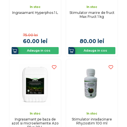
In stoc
In stoc
Ingrasamant Hyperphos 1 L
Stimulator marire de fruct
Max Fruct 1 kg
75.00
lei
60.00
lei
80.00
lei
Adauga in cos
Adauga in cos
In stoc
In stoc
Ingrasamant pe baza de
Stimulator inradacinare
azot si microelemente Azo
Rhyzostim 100 ml