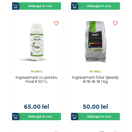
Adauga in cos
Adauga in cos
In stoc
In stoc
Ingrasamant cu potasiu
Ingrasamant foliar Speedy
Final K 50 1 L
B 18-18-18 1 kg
65.00
lei
50.00
lei
Adauga in cos
Adauga in cos