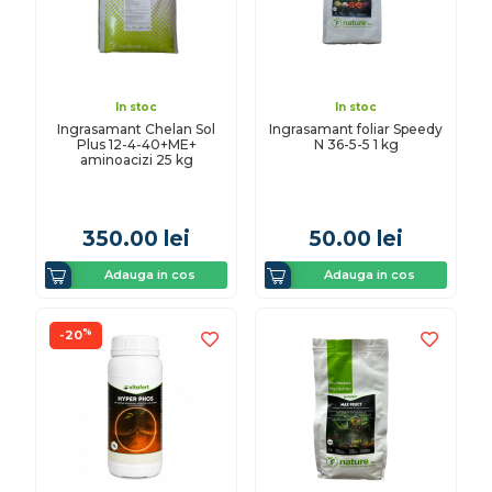
In stoc
In stoc
Ingrasamant Chelan Sol
Ingrasamant foliar Speedy
Plus 12-4-40+ME+
N 36-5-5 1 kg
aminoacizi 25 kg
350.00
lei
50.00
lei
Adauga in cos
Adauga in cos
%
-20