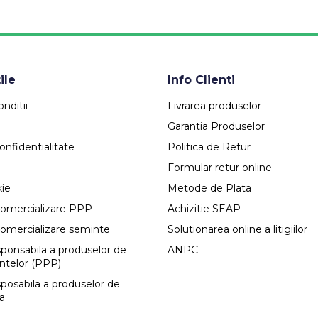
ile
Info Clienti
nditii
Livrarea produselor
Garantia Produselor
onfidentialitate
Politica de Retur
Formular retur online
kie
Metode de Plata
comercializare PPP
Achizitie SEAP
comercializare seminte
Solutionarea online a litigiilor
esponsabila a produselor de
ANPC
antelor (PPP)
sposabila a produselor de
ca