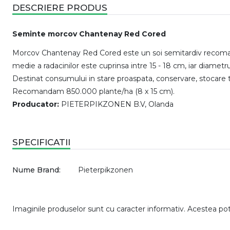
DESCRIERE PRODUS
Seminte morcov Chantenay Red Cored
Morcov Chantenay Red Cored este un soi semitardiv recomandat
medie a radacinilor este cuprinsa intre 15 - 18 cm, iar diametru
Destinat consumului in stare proaspata, conservare, stocare t
Recomandam 850.000 plante/ha (8 x 15 cm).
Producator:
PIETERPIKZONEN B.V, Olanda
SPECIFICATII
Nume Brand:
Pieterpikzonen
Imaginile produselor sunt cu caracter informativ. Acestea pot v