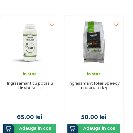
In stoc
In stoc
Ingrasamant cu potasiu
Ingrasamant foliar Speedy
Final K 50 1 L
B 18-18-18 1 kg
65.00
lei
50.00
lei
Adauga in cos
Adauga in cos