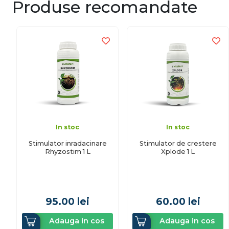
Produse recomandate
In stoc
In stoc
Stimulator inradacinare
Stimulator de crestere
Rhyzostim 1 L
Xplode 1 L
95.00
lei
60.00
lei
Adauga in cos
Adauga in cos