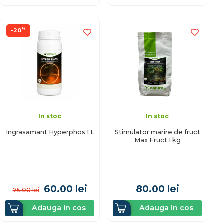
%
-20
In stoc
In stoc
Ingrasamant Hyperphos 1 L
Stimulator marire de fruct
Max Fruct 1 kg
60.00
lei
80.00
lei
75.00
lei
Adauga in cos
Adauga in cos