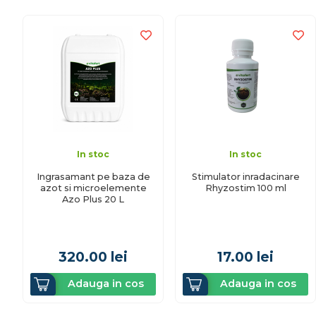
In stoc
In stoc
Ingrasamant pe baza de
Stimulator inradacinare
azot si microelemente
Rhyzostim 100 ml
Azo Plus 20 L
320.00
lei
17.00
lei
Adauga in cos
Adauga in cos