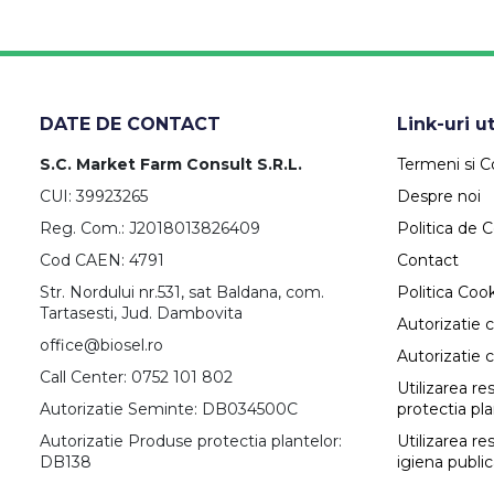
DATE DE CONTACT
Link-uri ut
S.C. Market Farm Consult S.R.L.
Termeni si Co
CUI: 39923265
Despre noi
Reg. Com.: J2018013826409
Politica de C
Cod CAEN: 4791
Contact
Str. Nordului nr.531, sat Baldana, com.
Politica Coo
Tartasesti, Jud. Dambovita
Autorizatie 
office@biosel.ro
Autorizatie 
Call Center: 0752 101 802
Utilizarea r
Autorizatie Seminte: DB034500C
protectia pl
Autorizatie Produse protectia plantelor:
Utilizarea re
DB138
igiena publi