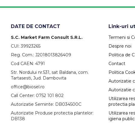
DATE DE CONTACT
Link-uri ut
S.C. Market Farm Consult S.R.L.
Termeni si Co
CUI: 39923265
Despre noi
Reg. Com.: J2018013826409
Politica de C
Cod CAEN: 4791
Contact
Str. Nordului nr.531, sat Baldana, com.
Politica Coo
Tartasesti, Jud. Dambovita
Autorizatie 
office@biosel.ro
Autorizatie 
Call Center: 0752 101 802
Utilizarea r
Autorizatie Seminte: DB034500C
protectia pl
Autorizatie Produse protectia plantelor:
Utilizarea re
DB138
igiena publi