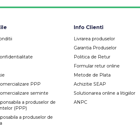
ile
Info Clienti
nditii
Livrarea produselor
Garantia Produselor
onfidentialitate
Politica de Retur
Formular retur online
kie
Metode de Plata
comercializare PPP
Achizitie SEAP
comercializare seminte
Solutionarea online a litigiilor
esponsabila a produselor de
ANPC
antelor (PPP)
sposabila a produselor de
ca