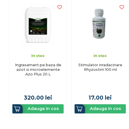
In stoc
In stoc
Ingrasamant pe baza de
Stimulator inradacinare
azot si microelemente
Rhyzostim 100 ml
Azo Plus 20 L
320.00
lei
17.00
lei
Adauga in cos
Adauga in cos