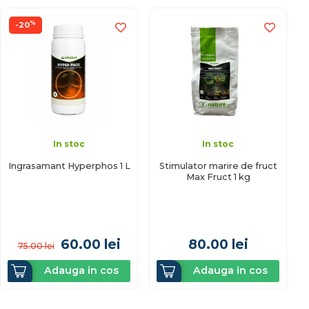
%
-20
In stoc
In stoc
Ingrasamant Hyperphos 1 L
Stimulator marire de fruct
Max Fruct 1 kg
60.00
lei
80.00
lei
75.00
lei
Adauga in cos
Adauga in cos