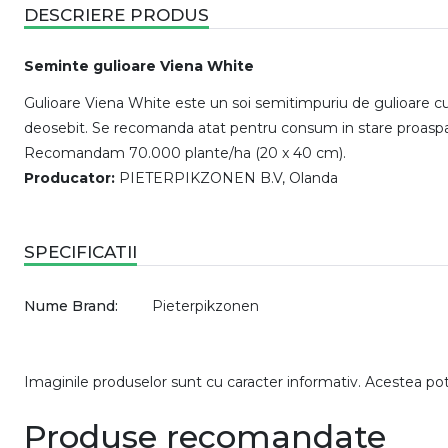
DESCRIERE PRODUS
Seminte gulioare Viena White
Gulioare Viena White este un soi semitimpuriu de gulioare cu b
deosebit. Se recomanda atat pentru consum in stare proaspata
Recomandam 70.000 plante/ha (20 x 40 cm).
Producator:
PIETERPIKZONEN B.V, Olanda
SPECIFICATII
Nume Brand:
Pieterpikzonen
Imaginile produselor sunt cu caracter informativ. Acestea pot v
Produse recomandate