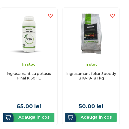
In stoc
In stoc
Ingrasamant cu potasiu
Ingrasamant foliar Speedy
Final K 50 1 L
B 18-18-18 1 kg
65.00
lei
50.00
lei
Adauga in cos
Adauga in cos