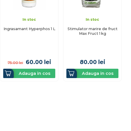
In stoc
In stoc
Ingrasamant Hyperphos 1 L
Stimulator marire de fruct
Max Fruct 1 kg
60.00
lei
80.00
lei
75.00
lei
Adauga in cos
Adauga in cos