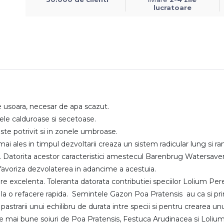
lucratoare
usoara, necesar de apa scazut.
e calduroase si secetoase.
e potrivit si in zonele umbroase.
les in timpul dezvoltarii creaza un sistem radicular lung si ram
Datorita acestor caracteristici amestecul Barenbrug Watersaver a
favoriza dezvolaterea in adancime a acestuia.
e excelenta. Toleranta datorata contributiei speciilor Lolium 
 la o refacere rapida. Semintele Gazon Poa Pratensis au ca si princ
trarii unui echilibru de durata intre specii si pentru crearea 
 mai bune soiuri de Poa Pratensis, Festuca Arudinacea si Lolium 