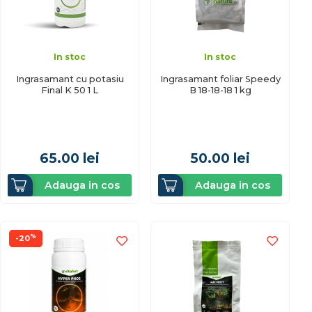
In stoc
In stoc
Ingrasamant cu potasiu
Ingrasamant foliar Speedy
Final K 50 1 L
B 18-18-18 1 kg
65.00
lei
50.00
lei
Adauga in cos
Adauga in cos
%
-20