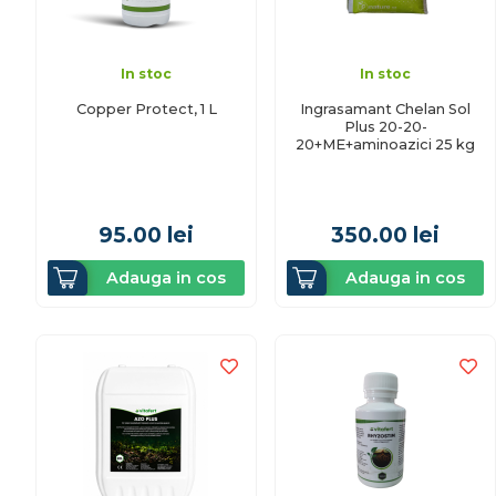
In stoc
In stoc
Copper Protect, 1 L
Ingrasamant Chelan Sol
Plus 20-20-
20+ME+aminoazici 25 kg
95.00
lei
350.00
lei
Adauga in cos
Adauga in cos