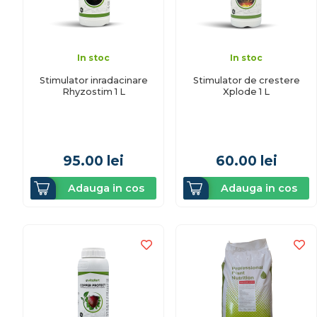
In stoc
In stoc
Stimulator inradacinare
Stimulator de crestere
Rhyzostim 1 L
Xplode 1 L
95.00
lei
60.00
lei
Adauga in cos
Adauga in cos