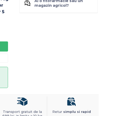
Ai o fitofarmacie sau un
magazin agricol?
Transport gratuit de la
Retur
simplu si rapid
699 lei, in limita a 10 kg