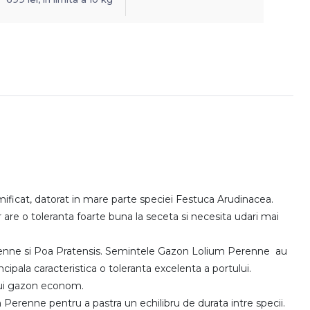
ificat, datorat in mare parte speciei Festuca Arudinacea.
re o toleranta foarte buna la seceta si necesita udari mai
Perenne si Poa Pratensis. Semintele Gazon Lolium Perenne au
ipala caracteristica o toleranta excelenta a portului.
unui gazon econom.
Perenne pentru a pastra un echilibru de durata intre specii.