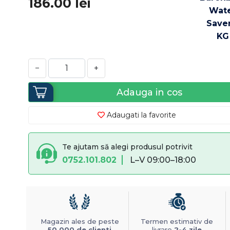
186.00
lei
−
+
Adauga in cos
Adaugati la favorite
Te ajutam să alegi produsul potrivit
0752.101.802
L–V 09:00–18:00
Magazin ales de peste
Termen estimativ de
50.000 de clienti
livrare
2-4 zile