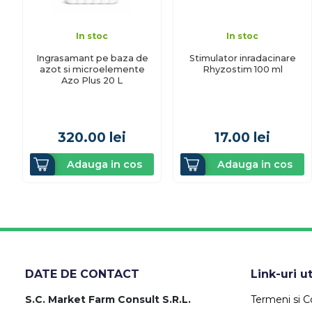
In stoc
In stoc
Ingrasamant pe baza de
Stimulator inradacinare
azot si microelemente
Rhyzostim 100 ml
Azo Plus 20 L
320.00
lei
17.00
lei
Adauga in cos
Adauga in cos
DATE DE CONTACT
Link-uri ut
S.C. Market Farm Consult S.R.L.
Termeni si Co