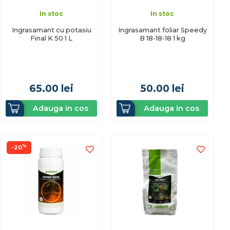
In stoc
In stoc
Ingrasamant cu potasiu
Ingrasamant foliar Speedy
Final K 50 1 L
B 18-18-18 1 kg
65.00
lei
50.00
lei
Adauga in cos
Adauga in cos
%
-20