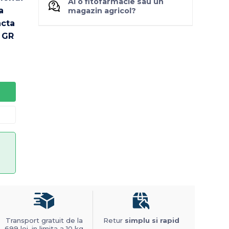
Ai o fitofarmacie sau un
magazin agricol?
Transport gratuit de la
Retur
simplu si rapid
699 lei, in limita a 10 kg