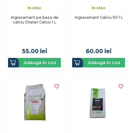
In stoc
In stoc
Ingrasamant pe baza de
Ingrasamant Calciu 50 1 L
calciu Chelan Calciu 1 L
55.00
lei
60.00
lei
Adauga in cos
Adauga in cos