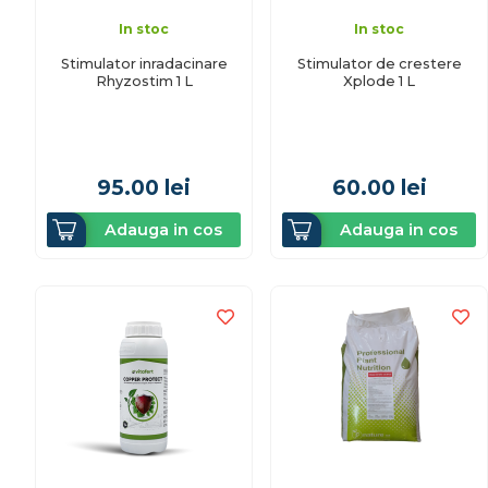
In stoc
In stoc
Stimulator inradacinare
Stimulator de crestere
Rhyzostim 1 L
Xplode 1 L
95.00
lei
60.00
lei
Adauga in cos
Adauga in cos