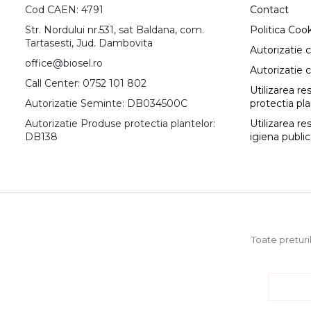
Cod CAEN: 4791
Contact
Str. Nordului nr.531, sat Baldana, com.
Politica Coo
Tartasesti, Jud. Dambovita
Autorizatie 
office@biosel.ro
Autorizatie 
Call Center: 0752 101 802
Utilizarea r
Autorizatie Seminte: DB034500C
protectia pl
Autorizatie Produse protectia plantelor:
Utilizarea re
DB138
igiena publi
Toate preturil