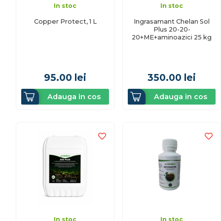
In stoc
In stoc
Copper Protect, 1 L
Ingrasamant Chelan Sol
Plus 20-20-
20+ME+aminoazici 25 kg
95.00
lei
350.00
lei
Adauga in cos
Adauga in cos
In stoc
In stoc