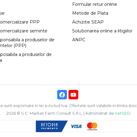
Formular retur online
kie
Metode de Plata
comercializare PPP
Achizitie SEAP
comercializare seminte
Solutionarea online a litigiilor
esponsabila a produselor de
ANPC
antelor (PPP)
sposabila a produselor de
ca
e sunt exprimate in lei si includ tva. Ofertele sunt valabile in limita stoc
2026 © S.C. Market Farm Consult S.R.L. | Administrat de
netSEO