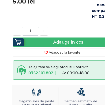
5.00
lei
−
+
Adauga in cos
Adaugati la favorite
Te ajutam să alegi produsul potrivit
0752.101.802
L–V 09:00–18:00
Magazin ales de peste
Termen estimativ de
50.000 de clienti
livrare
2-4 zile