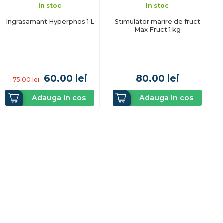
In stoc
In stoc
Ingrasamant Hyperphos 1 L
Stimulator marire de fruct
Max Fruct 1 kg
60.00
lei
80.00
lei
75.00
lei
Adauga in cos
Adauga in cos