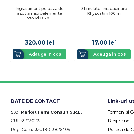
Ingrasamant pe baza de
Stimulator inradacinare
azot si microelemente
Rhyzostim 100 ml
Azo Plus 20 L
320.00
lei
17.00
lei
Adauga in cos
Adauga in cos
DATE DE CONTACT
Link-uri ut
S.C. Market Farm Consult S.R.L.
Termeni si Co
CUI: 39923265
Despre noi
Reg. Com.: J2018013826409
Politica de C