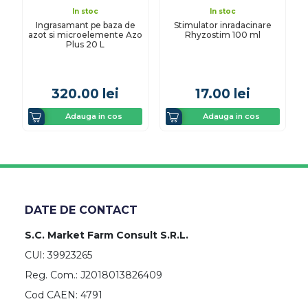
In stoc
In stoc
Ingrasamant pe baza de
Stimulator inradacinare
azot si microelemente Azo
Rhyzostim 100 ml
Plus 20 L
320.00
lei
17.00
lei
Adauga in cos
Adauga in cos
DATE DE CONTACT
S.C. Market Farm Consult S.R.L.
CUI: 39923265
Reg. Com.: J2018013826409
Cod CAEN: 4791