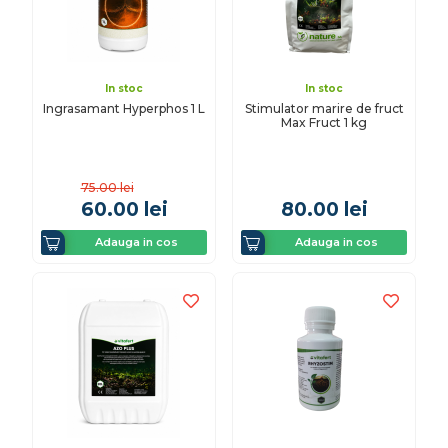
In stoc
In stoc
Ingrasamant Hyperphos 1 L
Stimulator marire de fruct
Max Fruct 1 kg
75.00
lei
60.00
lei
80.00
lei
Adauga in cos
Adauga in cos