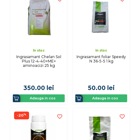
In stoc
In stoc
Ingrasamant Chelan Sol
Ingrasamant foliar Speedy
Plus 12-4-40+ME+
N 36-5-5 1 kg
aminoacizi 25 kg
350.00
lei
50.00
lei
Adauga in cos
Adauga in cos
%
-20