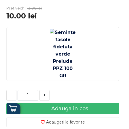
Pret vechi:
13.00
lei
10.00
lei
−
+
Adauga in cos
Adaugati la favorite