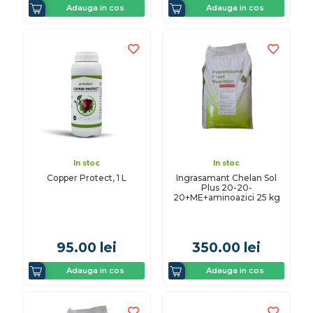
Adauga in cos
Adauga in cos
In stoc
In stoc
Copper Protect, 1 L
Ingrasamant Chelan Sol
Plus 20-20-
20+ME+aminoazici 25 kg
95.00
lei
350.00
lei
Adauga in cos
Adauga in cos