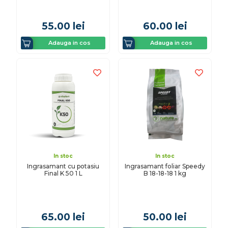
55.00
lei
60.00
lei
Adauga in cos
Adauga in cos
In stoc
In stoc
Ingrasamant cu potasiu
Ingrasamant foliar Speedy
Final K 50 1 L
B 18-18-18 1 kg
65.00
lei
50.00
lei