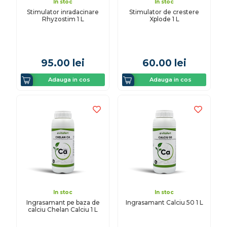
In stoc
In stoc
Stimulator inradacinare
Stimulator de crestere
Rhyzostim 1 L
Xplode 1 L
95.00
lei
60.00
lei
Adauga in cos
Adauga in cos
In stoc
In stoc
Ingrasamant pe baza de
Ingrasamant Calciu 50 1 L
calciu Chelan Calciu 1 L