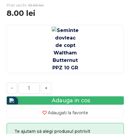
Pret vechi:
10.00
lei
8.00
lei
−
+
Adauga in cos
Adaugati la favorite
Te ajutam să alegi produsul potrivit