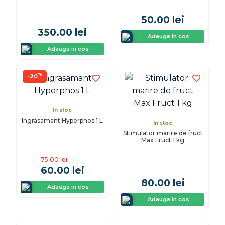
50.00
lei
350.00
lei
Adauga in cos
Adauga in cos
%
-20
In stoc
Ingrasamant Hyperphos 1 L
In stoc
Stimulator marire de fruct
Max Fruct 1 kg
75.00
lei
60.00
lei
80.00
lei
Adauga in cos
Adauga in cos