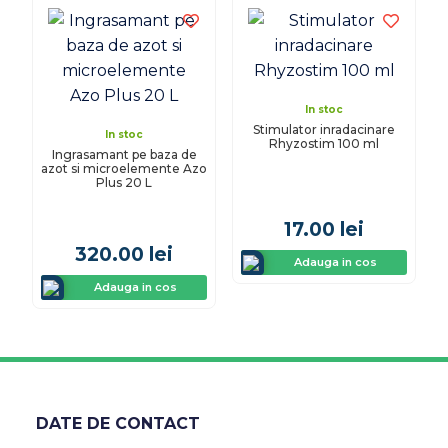
In stoc
Stimulator inradacinare
In stoc
Rhyzostim 100 ml
Ingrasamant pe baza de
azot si microelemente Azo
Plus 20 L
17.00
lei
320.00
lei
Adauga in cos
Adauga in cos
DATE DE CONTACT