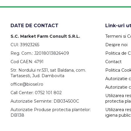
DATE DE CONTACT
Link-uri ut
S.C. Market Farm Consult S.R.L.
Termeni si Co
CUI: 39923265
Despre noi
Reg. Com.: J2018013826409
Politica de C
Cod CAEN: 4791
Contact
Str. Nordului nr.531, sat Baldana, com.
Politica Coo
Tartasesti, Jud. Dambovita
Autorizatie 
office@biosel.ro
Autorizatie 
Call Center: 0752 101 802
Utilizarea r
Autorizatie Seminte: DB034500C
protectia pl
Autorizatie Produse protectia plantelor:
Utilizarea re
DB138
igiena publi