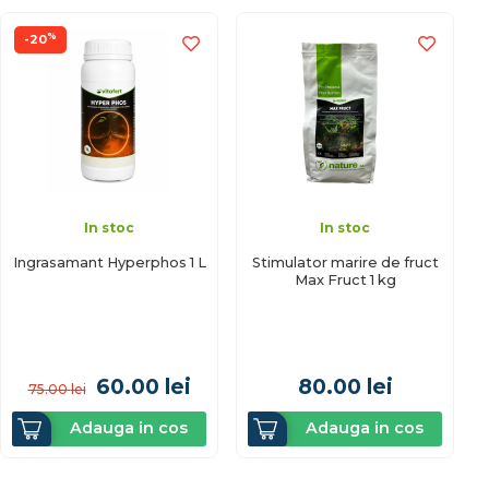
%
-20
In stoc
In stoc
Ingrasamant Hyperphos 1 L
Stimulator marire de fruct
Max Fruct 1 kg
60.00
lei
80.00
lei
75.00
lei
Adauga in cos
Adauga in cos