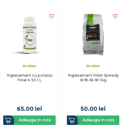
In stoc
In stoc
Ingrasamant cu potasiu
Ingrasamant foliar Speedy
Final K 50 1 L
B 18-18-18 1 kg
65.00
lei
50.00
lei
Adauga in cos
Adauga in cos