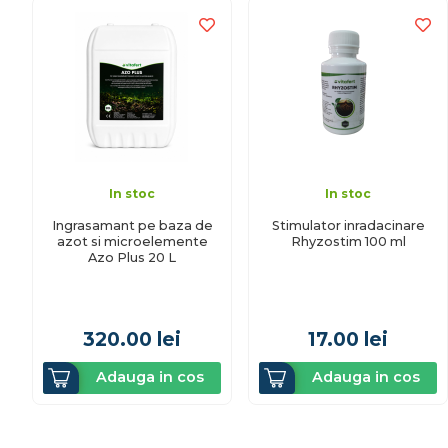
In stoc
In stoc
Ingrasamant pe baza de
Stimulator inradacinare
azot si microelemente
Rhyzostim 100 ml
Azo Plus 20 L
320.00
lei
17.00
lei
Adauga in cos
Adauga in cos