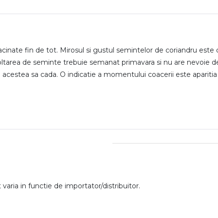
acinate fin de tot. Mirosul si gustul semintelor de coriandru este
oltarea de seminte trebuie semanat primavara si nu are nevoie de 
a acestea sa cada. O indicatie a momentului coacerii este aparit
aria in functie de importator/distribuitor.