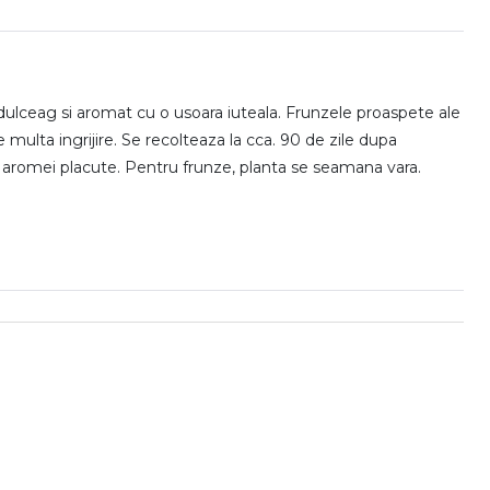
 dulceag si aromat cu o usoara iuteala. Frunzele proaspete ale
multa ingrijire. Se recolteaza la cca. 90 de zile dupa
ia aromei placute. Pentru frunze, planta se seamana vara.