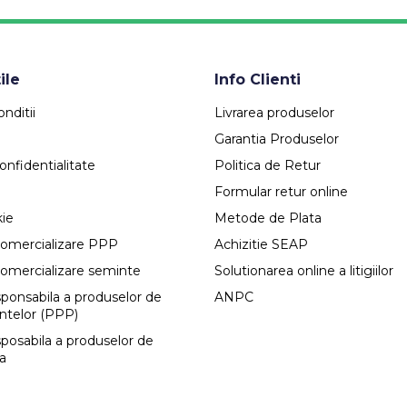
ile
Info Clienti
nditii
Livrarea produselor
Garantia Produselor
onfidentialitate
Politica de Retur
Formular retur online
kie
Metode de Plata
comercializare PPP
Achizitie SEAP
comercializare seminte
Solutionarea online a litigiilor
esponsabila a produselor de
ANPC
antelor (PPP)
sposabila a produselor de
ca